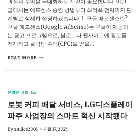
시
과정과 수익을 극대화하는 전략이 필요합니다. 이번
에
글에서는 애드센스 승인 방법부터 최적화 전략까지 단
높
계별로 상세히 설명하겠습니다. 1. 구글 애드센스란?
이
구글 애드센스(Google AdSense)는 구글이 제공하
는
상
는 광고 프로그램으로, 블로그나 웹사이트에 광고를
품
게재하고 클릭당 수익(CPC)을 얻을…
선
택
구
READ MORE
법
글
애
드
센
스
온라인 비즈니스
로
로봇 커피 배달 서비스, LG디스플레이
블
로
파주 사업장의 스마트 혁신 시작됐다
그
수
익
By
smiles2001
4월 17, 2025
화