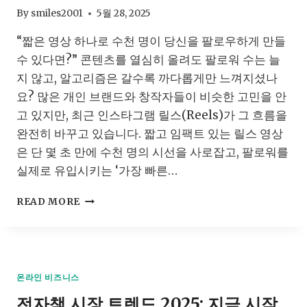
스
By
smiles2001
5월 28, 2025
플
“짧은 영상 하나로 수천 명이 당신을 팔로우하게 만들
레
이
수 있다면?” 콘텐츠를 열심히 올려도 팔로워 수는 늘
파
지 않고, 알고리즘은 갈수록 까다롭게만 느껴지셨나
주
요? 많은 개인 브랜드와 창작자들이 비슷한 고민을 안
사
업
고 있지만, 최근 인스타그램 릴스(Reels)가 그 흐름을
장
완전히 바꾸고 있습니다. 짧고 임팩트 있는 릴스 영상
의
은 단 몇 초 만에 수천 명의 시선을 사로잡고, 팔로워를
스
실제로 유입시키는 ‘가장 빠른…
마
트
인
혁
READ MORE
스
신
타
시
그
작
램
됐
릴
다
온라인 비즈니스
스
전자책 시장 트렌드 2025: 지금 시작
활