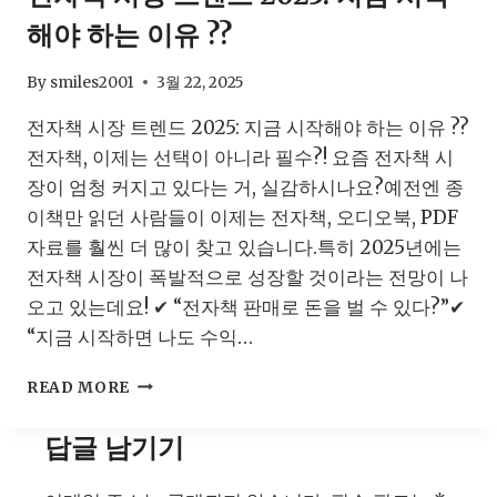
용
해야 하는 이유 ??
법
으
로
By
smiles2001
3월 22, 2025
팔
전자책 시장 트렌드 2025: 지금 시작해야 하는 이유 ??
로
워
전자책, 이제는 선택이 아니라 필수?! 요즘 전자책 시
10
장이 엄청 커지고 있다는 거, 실감하시나요?예전엔 종
배
이책만 읽던 사람들이 이제는 전자책, 오디오북, PDF
늘
리
자료를 훨씬 더 많이 찾고 있습니다.특히 2025년에는
는
전자책 시장이 폭발적으로 성장할 것이라는 전망이 나
실
오고 있는데요! ✔ “전자책 판매로 돈을 벌 수 있다?”✔
전
“지금 시작하면 나도 수익…
전
략
전
READ MORE
자
책
답글 남기기
시
장