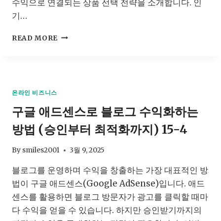
수익으로 연결되는 상품 선택 전략을 소개합니다. 인
는
가
기…
쿠
READ MORE
팡
파
트
너
스
온라인 비즈니스
성
구글 애드센스로 블로그 수익화하는
공
전
방법 (승인부터 최적화까지) 15-4
략
클
릭
By
smiles2001
3월 9, 2025
률
블로그를 운영하며 수익을 창출하는 가장 대표적인 방
과
수
법이 구글 애드센스(Google AdSense)입니다. 애드
익
센스를 활용하면 블로그 방문자가 광고를 클릭할 때마
을
다 수익을 얻을 수 있습니다. 하지만 승인받기까지의
동