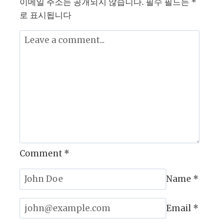
이메일 주소는 공개되지 않습니다.
트
필수 필드는
*
렌
로 표시됩니다
드
2025:
지
금
시
작
해
야
하
는
이
유
??
Comment
*
Name
*
Email
*