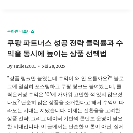
자
책
판
매
플
온라인 비즈니스
랫
쿠팡 파트너스 성공 전략 클릭률과 수
폼
비
익을 동시에 높이는 상품 선택법
교
2025
어
By
smiles2001
5월 28, 2025
디
“상품 링크만 붙였는데 수익이 왜 안 오를까요?” 블로
서
시
그에 열심히 포스팅하고 쿠팡 링크도 붙여봤는데, 클
작
릭은커녕 수익은 ‘0’에 가까워 고민한 적 있지 않으셨
해
나요? 단순히 많은 상품을 소개한다고 해서 수익이 따
야
수
라오는 시대는 지났습니다. 이제는 전환율을 고려한
익
상품 전략, 그리고 데이터 기반의 콘텐츠 운영이 필요
이
한 시대입니다. 이 글에서는 단순한 이론이 아닌, 실제
나