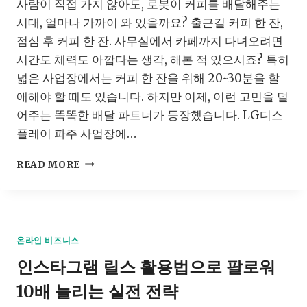
사람이 직접 가지 않아도, 로봇이 커피를 배달해주는
하
는
시대, 얼마나 가까이 와 있을까요? 출근길 커피 한 잔,
방
점심 후 커피 한 잔. 사무실에서 카페까지 다녀오려면
법
시간도 체력도 아깝다는 생각, 해본 적 있으시죠? 특히
(승
인
넓은 사업장에서는 커피 한 잔을 위해 20~30분을 할
부
애해야 할 때도 있습니다. 하지만 이제, 이런 고민을 덜
터
어주는 똑똑한 배달 파트너가 등장했습니다. LG디스
최
플레이 파주 사업장에…
적
화
로
까
READ MORE
봇
지)
커
15-
피
4
배
달
온라인 비즈니스
서
인스타그램 릴스 활용법으로 팔로워
비
스,
10배 늘리는 실전 전략
LG
디