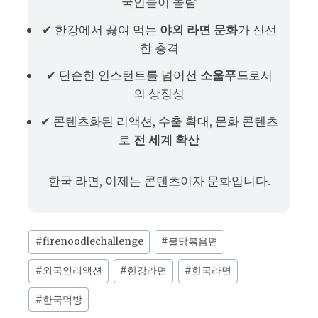
국인들이 놀람
✔ 한강에서 끓여 먹는
야외 라면 문화
가 신선
한 충격
✔ 단순한 인스턴트를 넘어선
소울푸드
로서
의 상징성
✔ 콘텐츠화된 리액션, 수출 확대, 문화 콘텐츠
로
전 세계 확산
한국 라면, 이제는 콘텐츠이자 문화입니다.
Post
#
firenoodlechallenge
#
불닭볶음면
Tags:
#
외국인리액션
#
한강라면
#
한국라면
#
한국먹방