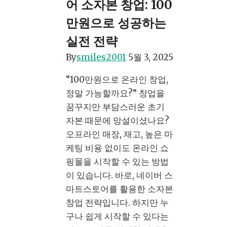
어 소자본 창업: 100
방
송
만원으로 성공하는
하
실전 전략
는
By
smiles2001
5월 3, 2025
법
및
“100만원으로 온라인 창업,
보
정말 가능할까요?” 창업을
는
꿈꾸지만 부담스러운 초기
방
자본 때문에 망설이셨나요?
법
오프라인 매장, 재고, 높은 마
–
케팅 비용 없이도 온라인 쇼
초
핑몰을 시작할 수 있는 방법
보
이 있습니다. 바로, 네이버 스
자
마트스토어를 활용한 소자본
도
창업 전략입니다. 하지만 누
쉽
구나 쉽게 시작할 수 있다는
게