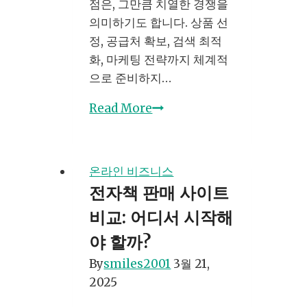
점은, 그만큼 치열한 경쟁을
따
의미하기도 합니다. 상품 선
라
정, 공급처 확보, 검색 최적
하
화, 마케팅 전략까지 체계적
기!
으로 준비하지…
네
Read More
이
버
스
온라인 비즈니스
마
전자책 판매 사이트
트
비교: 어디서 시작해
스
토
야 할까?
어
By
smiles2001
3월 21,
소
2025
자