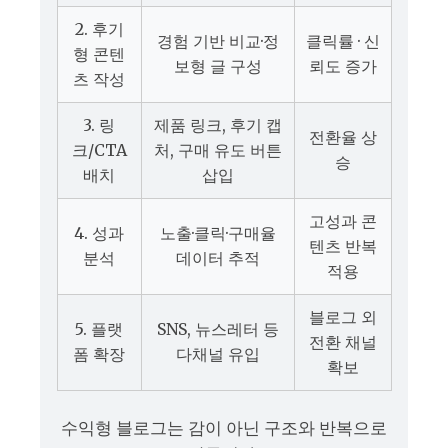
2. 후기
경험 기반 비교·정
클릭률 · 신
형 콘텐
보형 글 구성
뢰도 증가
츠 작성
3. 링
제품 링크, 후기 캡
전환율 상
크/CTA
처, 구매 유도 버튼
승
배치
삽입
고성과 콘
4. 성과
노출·클릭·구매율
텐츠 반복
분석
데이터 추적
적용
블로그 외
5. 플랫
SNS, 뉴스레터 등
전환 채널
폼 확장
다채널 유입
확보
수익형 블로그는 감이 아닌 구조와 반복으로