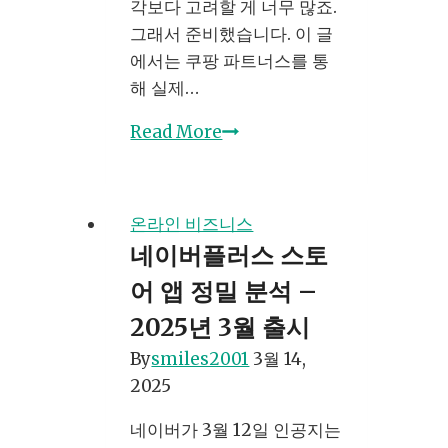
각보다 고려할 게 너무 많죠.
그래서 준비했습니다. 이 글
에서는 쿠팡 파트너스를 통
해 실제…
쿠
Read More
팡
파
트
온라인 비즈니스
너
네이버플러스 스토
스
어 앱 정밀 분석 –
수
익
2025년 3월 출시
화
By
smiles2001
3월 14,
전
2025
략,
블
네이버가 3월 12일 인공지는