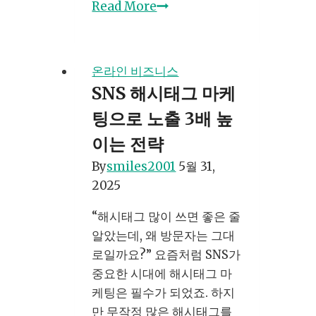
전
Read More
자
책
판
온라인 비즈니스
매
SNS 해시태그 마케
사
팅으로 노출 3배 높
이
트
이는 전략
비
By
smiles2001
5월 31,
교:
2025
어
디
“해시태그 많이 쓰면 좋은 줄
서
알았는데, 왜 방문자는 그대
시
로일까요?” 요즘처럼 SNS가
작
중요한 시대에 해시태그 마
해
케팅은 필수가 되었죠. 하지
야
만 무작정 많은 해시태그를