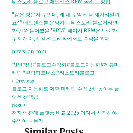
티스토리 블로그 애드센스 RPM 올리는 방법
“같은 방문자 수인데, 왜 내 수익은 늘 제자리일까
요?” 애드센스를 운영하는 티스토리 블로거라면
한 번쯤 들어봤을 ‘RPM’. 페이지 RPM은 단순한
수치가 아닌, 같은 트래픽에서도 수익을 최대
newsran.com
Post
#
1인창업
#
블로그수익화
#
블로그자동화
#
제휴마
Tags:
케팅
#
쿠팡파트너스
#
티스토리블로그
글
Previous
블로그 자동화로 제휴 마케팅 수익 2배 높이는 플
탐
랫폼 선택법
Next
색
전자책 판매 플랫폼 비교 2025 어디서 시작해야
수익이 나는가
Similar Posts