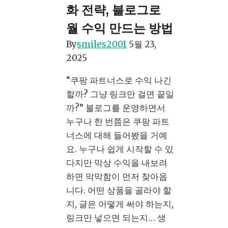
화 전략, 블로그로
케
팅
월 수익 만드는 방법
으
By
smiles2001
5월 23,
로
2025
노
출
“쿠팡 파트너스로 수익 나긴
3
할까? 그냥 링크만 걸면 끝일
배
까?” 블로그를 운영하면서
높
누구나 한 번쯤은 쿠팡 파트
이
너스에 대해 들어봤을 거예
는
요. 누구나 쉽게 시작할 수 있
전
다지만 막상 수익을 내보려
략
하면 막막함이 먼저 찾아옵
니다. 어떤 상품을 골라야 할
지, 글은 어떻게 써야 하는지,
링크만 넣으면 되는지… 생