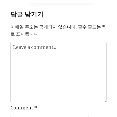
버
플
답글 남기기
러
스
이메일 주소는 공개되지 않습니다.
필수 필드는
*
스
로 표시됩니다
토
어
앱
정
밀
분
석
–
2025
년
Comment
*
3
월