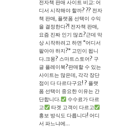
본
전자책 판매 사이트 비교: 어
창
디서 시작해야 할까? ?? 전자
업:
책 판매, 플랫폼 선택이 수익
100
을 결정한다?! 전자책 판매,
만
요즘 진짜 인기 많죠?근데 막
원
상 시작하려고 하면 “어디서
으
팔아야 하지?” 고민이 됩니
로
다.크몽? 스마트스토어? 구
성
글 플레이북?판매할 수 있는
공
사이트는 많은데, 각각 장단
하
점이 다 다르다구요! ? 플랫
는
폼 선택이 중요한 이유는 간
실
단합니다.
수수료가 다르
전
고
타겟 고객이 다르고
전
홍보 방식도 다릅니다! 어디
략
서 파느냐에…