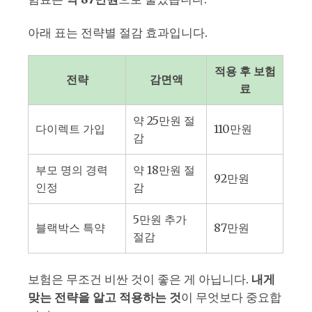
아래 표는 전략별 절감 효과입니다.
적용 후 보험
전략
감면액
료
약 25만원 절
다이렉트 가입
110만원
감
부모 명의 경력
약 18만원 절
92만원
인정
감
5만원 추가
블랙박스 특약
87만원
절감
보험은 무조건 비싼 것이 좋은 게 아닙니다.
내게
맞는 전략을 알고 적용하는 것
이 무엇보다 중요합