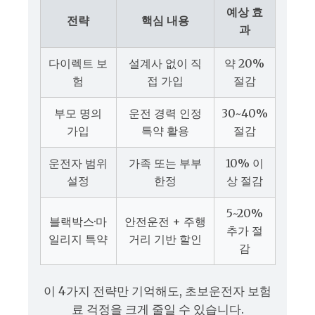
예상 효
전략
핵심 내용
과
다이렉트 보
설계사 없이 직
약 20%
험
접 가입
절감
부모 명의
운전 경력 인정
30~40%
가입
특약 활용
절감
운전자 범위
가족 또는 부부
10% 이
설정
한정
상 절감
5~20%
블랙박스·마
안전운전 + 주행
추가 절
일리지 특약
거리 기반 할인
감
이 4가지 전략만 기억해도, 초보운전자 보험
료 걱정을 크게 줄일 수 있습니다.