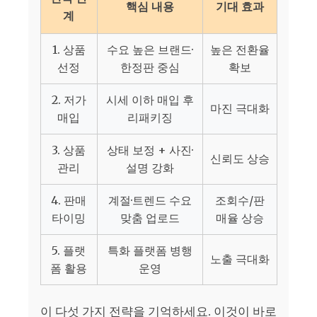
핵심 내용
기대 효과
계
1. 상품
수요 높은 브랜드·
높은 전환율
선정
한정판 중심
확보
2. 저가
시세 이하 매입 후
마진 극대화
매입
리패키징
3. 상품
상태 보정 + 사진·
신뢰도 상승
관리
설명 강화
4. 판매
계절·트렌드 수요
조회수/판
타이밍
맞춤 업로드
매율 상승
5. 플랫
특화 플랫폼 병행
노출 극대화
폼 활용
운영
이 다섯 가지 전략을 기억하세요. 이것이 바로