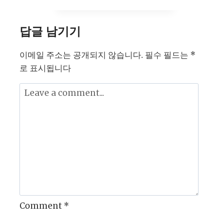
최
신
답글 남기기
인
스
이메일 주소는 공개되지 않습니다.
필수 필드는
*
타
로 표시됩니다
그
램
알
고
리
즘
분
석
및
노
Comment
*
출