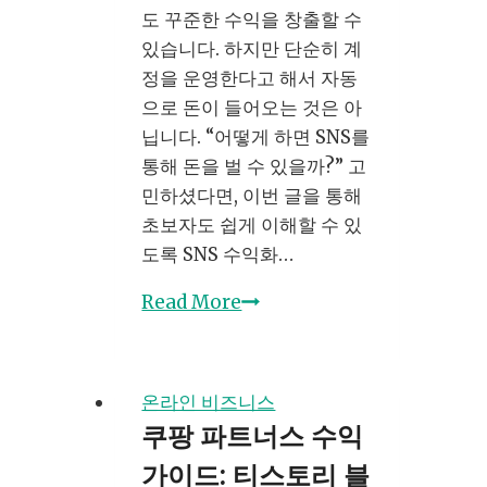
가
도 꾸준한 수익을 창출할 수
실
있습니다. 하지만 단순히 계
천
정을 운영한다고 해서 자동
할
으로 돈이 들어오는 것은 아
첫
닙니다. “어떻게 하면 SNS를
걸
통해 돈을 벌 수 있을까?” 고
음
민하셨다면, 이번 글을 통해
초보자도 쉽게 이해할 수 있
도록 SNS 수익화…
인
Read More
스
타
그
온라인 비즈니스
램
쿠팡 파트너스 수익
및
가이드: 티스토리 블
SNS