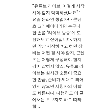
티
“유튜브 라이브, 어떻게 시작
스
해야 할지 막막하셨나요?”
토
요즘 온라인 창업자나 콘텐
리
츠 크리에이터라면 누구나
블
한 번쯤 ‘라이브 방송’에 도
로
전해보고 싶어집니다. 하지
그
만 막상 시작하려고 하면 장
로
비는 어떤 걸 사야 할지, 콘텐
매
츠는 어떻게 구성해야 할지
출
감이 잡히지 않죠. 유튜브 라
2
이브는 실시간 소통이 중요
배
한 만큼, 준비가 제대로 되어
올
있지 않으면 시청자의 이탈
리
도 빠릅니다. 다행히도 이 글
는
에서는 초보자도 바로 따라
전
할…
략