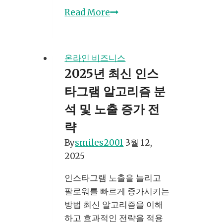
유
Read More
튜
브
라
온라인 비즈니스
이
2025년 최신 인스
브
타그램 알고리즘 분
방
송
석 및 노출 증가 전
시
략
작
By
smiles2001
3월 12,
하
2025
기
장
인스타그램 노출을 늘리고
비
팔로워를 빠르게 증가시키는
부
방법 최신 알고리즘을 이해
터
하고 효과적인 전략을 적용