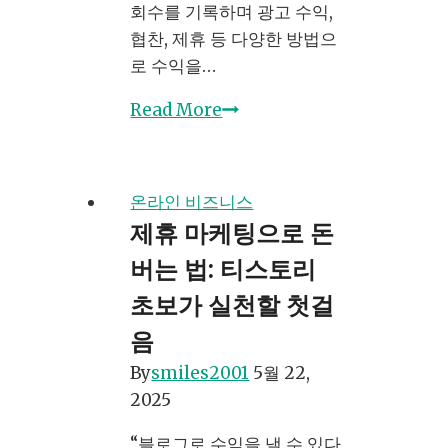
회수를 기록하며 광고 수익,
협찬, 제휴 등 다양한 방법으
로 수익을…
유
Read More
튜
브
쇼
온라인 비즈니스
츠
제휴 마케팅으로 돈
수
버는 법: 티스토리
익
창
초보가 실천할 첫걸
출,
음
지
By
smiles2001
5월 22,
금
2025
시
작
“블로그로 수익을 낼 수 있다