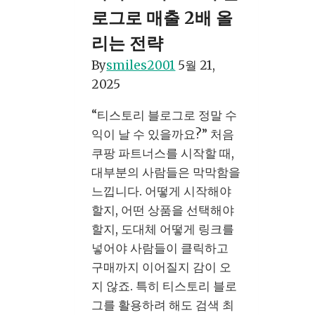
를
로그로 매출 2배 올
활
리는 전략
용
By
smiles2001
5월 21,
한
2025
수
익
“티스토리 블로그로 정말 수
창
익이 날 수 있을까요?” 처음
출
쿠팡 파트너스를 시작할 때,
방
대부분의 사람들은 막막함을
법
느낍니다. 어떻게 시작해야
(완
할지, 어떤 상품을 선택해야
전
할지, 도대체 어떻게 링크를
초
넣어야 사람들이 클릭하고
보
구매까지 이어질지 감이 오
자
지 않죠. 특히 티스토리 블로
용)
그를 활용하려 해도 검색 최