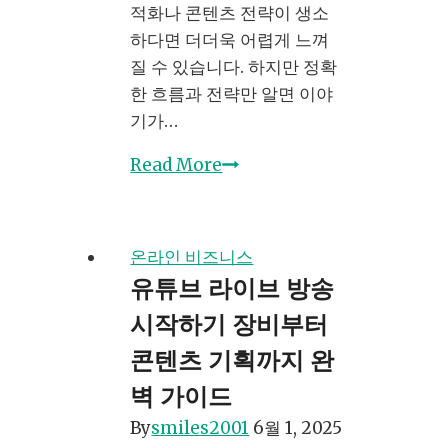
15-
적화나 콘텐츠 전략이 생소
10
하다면 더더욱 어렵게 느껴
질 수 있습니다. 하지만 정확
한 흐름과 전략만 알면 이야
기가…
쿠
Read More
팡
파
트
온라인 비즈니스
너
유튜브 라이브 방송
스
시작하기 장비부터
수
익
콘텐츠 기획까지 완
가
벽 가이드
이
By
smiles2001
6월 1, 2025
드: