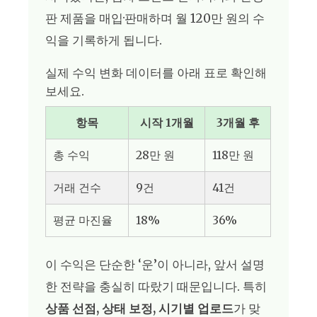
판 제품을 매입·판매하며 월 120만 원의 수
익을 기록하게 됩니다.
실제 수익 변화 데이터를 아래 표로 확인해
보세요.
항목
시작 1개월
3개월 후
총 수익
28만 원
118만 원
거래 건수
9건
41건
평균 마진율
18%
36%
이 수익은 단순한 ‘운’이 아니라, 앞서 설명
한 전략을 충실히 따랐기 때문입니다. 특히
상품 선점, 상태 보정, 시기별 업로드
가 맞