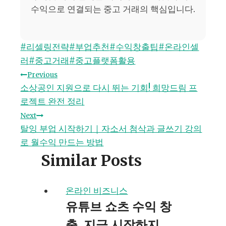
수익으로 연결되는 중고 거래의 핵심입니다.
Post
#
리셀링전략
#
부업추천
#
수익창출팁
#
온라인셀
Tags:
러
#
중고거래
#
중고플랫폼활용
글
Previous
소상공인 지원으로 다시 뛰는 기회! 희망드림 프
탐
로젝트 완전 정리
Next
색
탈잉 부업 시작하기｜자소서 첨삭과 글쓰기 강의
로 월수익 만드는 방법
Similar Posts
온라인 비즈니스
유튜브 쇼츠 수익 창
출, 지금 시작하지