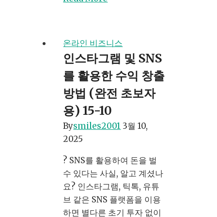
휴
마
케
온라인 비즈니스
팅
인스타그램 및 SNS
으
를 활용한 수익 창출
로
돈
방법 (완전 초보자
버
용) 15-10
는
By
smiles2001
3월 10,
법:
2025
티
스
? SNS를 활용하여 돈을 벌
토
수 있다는 사실, 알고 계셨나
리
요? 인스타그램, 틱톡, 유튜
초
브 같은 SNS 플랫폼을 이용
보
하면 별다른 초기 투자 없이