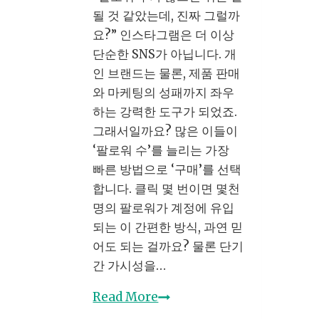
시
될 것 같았는데, 진짜 그럴까
작
요?” 인스타그램은 더 이상
해
단순한 SNS가 아닙니다. 개
야
인 브랜드는 물론, 제품 판매
수
와 마케팅의 성패까지 좌우
익
하는 강력한 도구가 되었죠.
이
그래서일까요? 많은 이들이
나
‘팔로워 수’를 늘리는 가장
는
빠른 방법으로 ‘구매’를 선택
가
합니다. 클릭 몇 번이면 몇천
명의 팔로워가 계정에 유입
되는 이 간편한 방식, 과연 믿
어도 되는 걸까요? 물론 단기
간 가시성을…
인
Read More
스