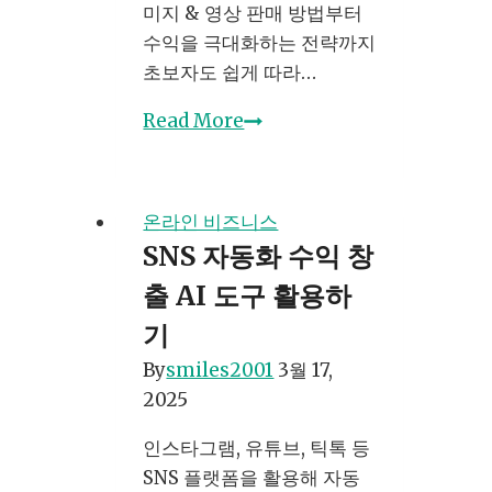
미지 & 영상 판매 방법부터
수익을 극대화하는 전략까지
초보자도 쉽게 따라…
스
Read More
톡
이
미
온라인 비즈니스
지
SNS 자동화 수익 창
및
출 AI 도구 활용하
영
상
기
판
By
smiles2001
3월 17,
매
2025
로
돈
인스타그램, 유튜브, 틱톡 등
버
SNS 플랫폼을 활용해 자동