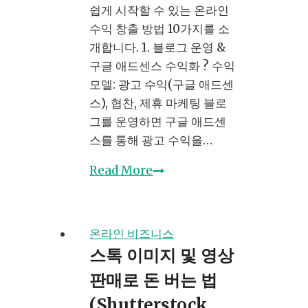
작
쉽게 시작할 수 있는 온라인
하
수익 창출 방법 10가지를 소
세
개합니다. 1. 블로그 운영 &
요:
구글 애드센스 수익화 ? 수익
절
모델: 광고 수익(구글 애드센
차
스), 협찬, 제휴 마케팅 블로
부
그를 운영하면 구글 애드센
터
스를 통해 광고 수익을…
법
온
Read More
적
라
리
인
스
으
크
온라인 비즈니스
로
까
스톡 이미지 및 영상
돈
지
판매로 돈 버는 법
버
는
(Shutterstock,