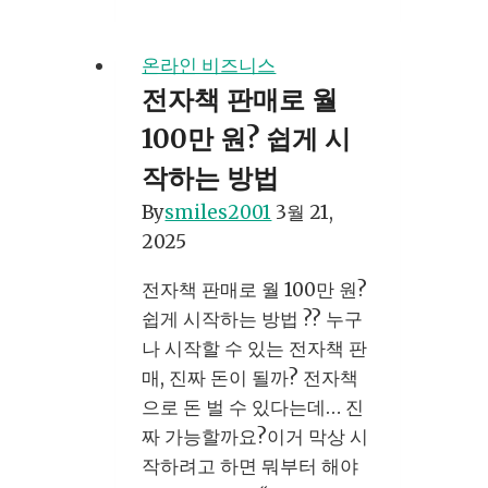
동
화
온라인 비즈니스
수
전자책 판매로 월
익
100만 원? 쉽게 시
창
출
작하는 방법
AI
By
smiles2001
3월 21,
도
2025
구
활
전자책 판매로 월 100만 원?
용
쉽게 시작하는 방법 ?? 누구
하
나 시작할 수 있는 전자책 판
기
매, 진짜 돈이 될까? 전자책
으로 돈 벌 수 있다는데… 진
짜 가능할까요?이거 막상 시
작하려고 하면 뭐부터 해야