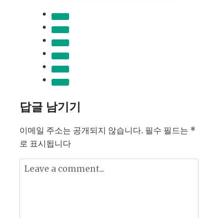
화
수
익
창
출
AI
도
구
답글 남기기
활
용
이메일 주소는 공개되지 않습니다.
필수 필드는
*
하
로 표시됩니다
기