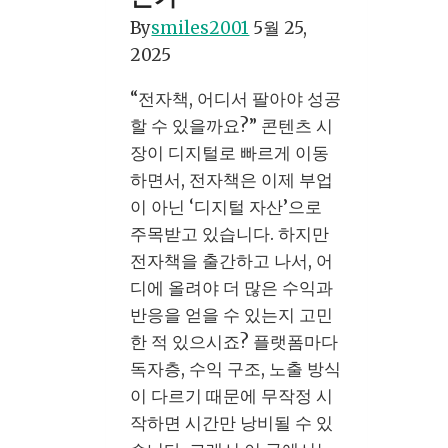
원?
By
smiles2001
5월 25,
쉽
2025
게
시
“전자책, 어디서 팔아야 성공
작
할 수 있을까요?” 콘텐츠 시
하
장이 디지털로 빠르게 이동
는
하면서, 전자책은 이제 부업
방
이 아닌 ‘디지털 자산’으로
법
주목받고 있습니다. 하지만
전자책을 출간하고 나서, 어
디에 올려야 더 많은 수익과
반응을 얻을 수 있는지 고민
한 적 있으시죠? 플랫폼마다
독자층, 수익 구조, 노출 방식
이 다르기 때문에 무작정 시
작하면 시간만 낭비될 수 있