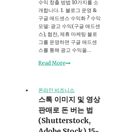
하
수익 창출 방법 10가지를 소
세
개합니다. 1. 블로그 운영 &
요:
구글 애드센스 수익화 ? 수익
절
모델: 광고 수익(구글 애드센
차
스), 협찬, 제휴 마케팅 블로
부
그를 운영하면 구글 애드센
터
스를 통해 광고 수익을…
법
온
Read More
적
라
리
인
스
으
크
온라인 비즈니스
로
까
스톡 이미지 및 영상
돈
지
판매로 돈 버는 법
버
는
(Shutterstock,
10
Adobe Stock) 15-