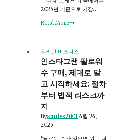
습니다. 그래서 이 글에서는
2025년 기준으로 가장…
전
Read More
자
책
판
온라인 비즈니스
매
인스타그램 팔로워
플
수 구매, 제대로 알
랫
폼
고 시작하세요: 절차
비
부터 법적 리스크까
교
지
2025
어
By
smiles2001
4월 24,
디
2025
서
“팔로워 수가 많으면 뭐든 잘