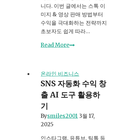
니다. 이번 글에서는 스톡 이
미지 & 영상 판매 방법부터
수익을 극대화하는 전략까지
초보자도 쉽게 따라…
스
Read More
톡
이
미
온라인 비즈니스
지
SNS 자동화 수익 창
및
출 AI 도구 활용하
영
상
기
판
By
smiles2001
3월 17,
매
2025
로
돈
인스타그램, 유튜브, 틱톡 등