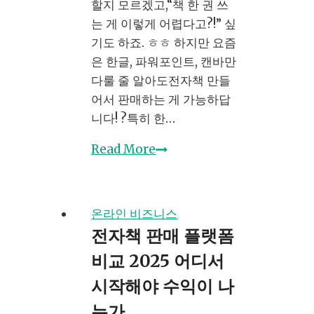
할지 모르겠고,“책 한 권 쓰
는 게 이렇게 어렵다고?!” 싶
기도 하죠. ㅎㅎ 하지만 요즘
은 한글, 파워포인트, 캔바만
다룰 줄 알아도전자책 만들
어서 판매하는 게 가능하답
니다! ?특히 한…
전
Read More
자
책
판
온라인 비즈니스
매
전자책 판매 플랫폼
로
비교 2025 어디서
월
100
시작해야 수익이 나
만
는가