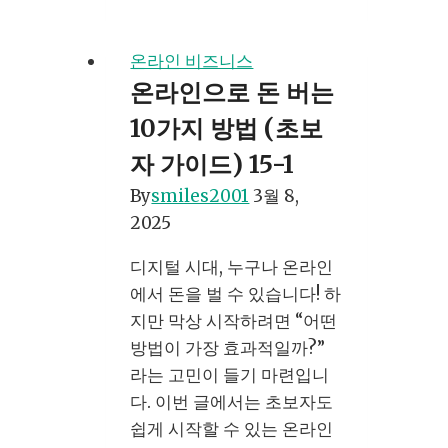
타
그
온라인 비즈니스
램
온라인으로 돈 버는
팔
10가지 방법 (초보
로
워
자 가이드) 15-1
수
By
smiles2001
3월 8,
구
2025
매,
제
디지털 시대, 누구나 온라인
대
에서 돈을 벌 수 있습니다! 하
로
지만 막상 시작하려면 “어떤
알
방법이 가장 효과적일까?”
고
라는 고민이 들기 마련입니
시
다. 이번 글에서는 초보자도
작
쉽게 시작할 수 있는 온라인