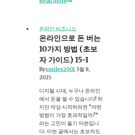
인
Read More
스
타
그
온라인 비즈니스
램
온라인으로 돈 버는
팔
10가지 방법 (초보
로
워
자 가이드) 15-1
수
By
smiles2001
3월 8,
구
2025
매,
제
디지털 시대, 누구나 온라인
대
에서 돈을 벌 수 있습니다! 하
로
지만 막상 시작하려면 “어떤
알
방법이 가장 효과적일까?”
고
라는 고민이 들기 마련입니
시
다. 이번 글에서는 초보자도