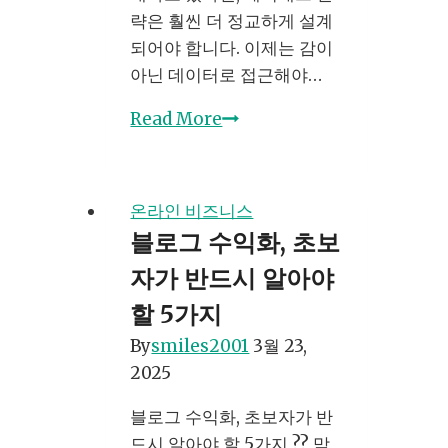
략은 훨씬 더 정교하게 설계
되어야 합니다. 이제는 감이
아닌 데이터로 접근해야…
SNS
Read More
해
시
태
온라인 비즈니스
그
블로그 수익화, 초보
마
자가 반드시 알아야
케
팅
할 5가지
으
By
smiles2001
3월 23,
로
2025
노
출
블로그 수익화, 초보자가 반
3
드시 알아야 할 5가지 ?? 막