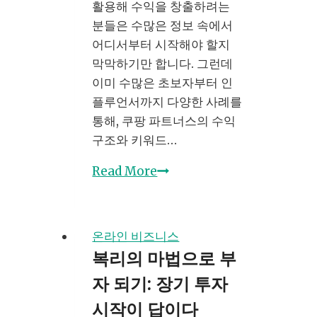
지
활용해 수익을 창출하려는
분들은 수많은 정보 속에서
어디서부터 시작해야 할지
막막하기만 합니다. 그런데
이미 수많은 초보자부터 인
플루언서까지 다양한 사례를
통해, 쿠팡 파트너스의 수익
구조와 키워드…
쿠
Read More
팡
파
트
온라인 비즈니스
너
복리의 마법으로 부
스
자 되기: 장기 투자
수
익
시작이 답이다