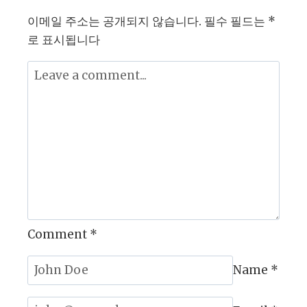
알
이메일 주소는 공개되지 않습니다.
필수 필드는
*
고
로 표시됩니다
리
즘
분
석
및
추
천
영
상
에
Comment
*
노
출
Name
*
되
는