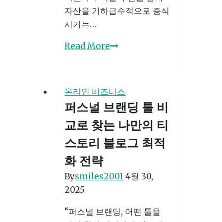
자산을 기하급수적으로 증식
시키는…
복
Read More
리
의
마
온라인 비즈니스
법
퍼스널 브랜딩 툴 비
으
교로 찾는 나만의 티
로
부
스토리 블로그 최적
자
화 전략
되
By
smiles2001
4월 30,
기:
2025
장
기
“퍼스널 브랜딩, 어떤 툴을
투