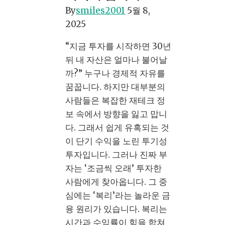
공
By
smiles2001
5월 8,
개
2025
로
보
“지금 투자를 시작하면 30년
는
뒤 내 자산은 얼마나 불어날
실
까?” 누구나 경제적 자유를
전
꿈꿉니다. 하지만 대부분의
제
사람들은 복잡한 재테크 정
휴
보 속에서 방향을 잃고 맙니
마
다. 그래서 쉽게 유혹되는 것
케
이 단기 수익을 노린 투기성
팅
투자입니다. 그러나 진짜 부
전
자는 ‘조금씩 오래’ 투자한
략
사람에게 찾아옵니다. 그 중
심에는 ‘복리’라는 놀라운 금
융 원리가 있습니다. 복리는
시간과 수익률이 힘을 합쳐