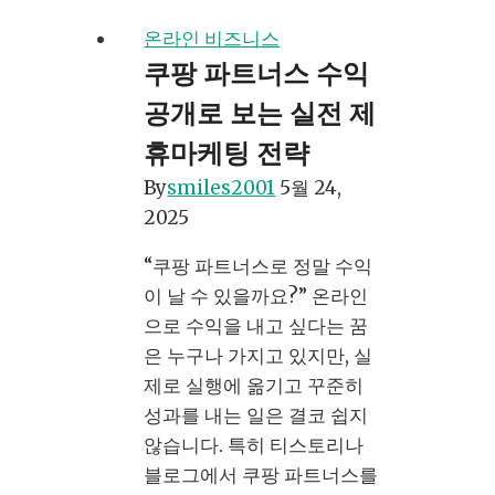
수
온라인 비즈니스
익
쿠팡 파트너스 수익
화,
공개로 보는 실전 제
초
보
휴마케팅 전략
자
By
smiles2001
5월 24,
가
2025
반
드
“쿠팡 파트너스로 정말 수익
시
이 날 수 있을까요?” 온라인
알
으로 수익을 내고 싶다는 꿈
아
은 누구나 가지고 있지만, 실
야
제로 실행에 옮기고 꾸준히
할
성과를 내는 일은 결코 쉽지
5
않습니다. 특히 티스토리나
가
블로그에서 쿠팡 파트너스를