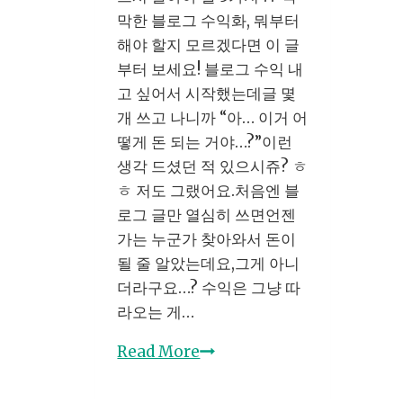
배
막한 블로그 수익화, 뭐부터
높
해야 할지 모르겠다면 이 글
이
부터 보세요! 블로그 수익 내
는
고 싶어서 시작했는데글 몇
전
개 쓰고 나니까 “아… 이거 어
략
떻게 돈 되는 거야…?”이런
생각 드셨던 적 있으시쥬? ㅎ
ㅎ 저도 그랬어요.처음엔 블
로그 글만 열심히 쓰면언젠
가는 누군가 찾아와서 돈이
될 줄 알았는데요,그게 아니
더라구요…? 수익은 그냥 따
라오는 게…
블
Read More
로
그