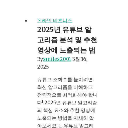
스
널
브
온라인 비즈니스
랜
2025년 유튜브 알
딩
고리즘 분석 및 추천
툴
비
영상에 노출되는 법
교
By
smiles2001
3월 16,
로
2025
찾
는
유튜브 조회수를 높이려면
나
최신 알고리즘을 이해하고
만
전략적으로 최적화해야 합니
의
다! 2025년 유튜브 알고리즘
티
의 핵심 요소와 추천 영상에
스
노출되는 방법을 자세히 알
토
아보세요. 1. 유튜브 알고리