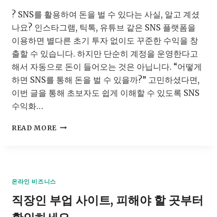
기
? SNS를 활용하여 돈을 벌 수 있다는 사실, 알고 계셨
–
지
나요? 인스타그램, 틱톡, 유튜브 같은 SNS 플랫폼을
금
이용하면 별다른 초기 투자 없이도 꾸준한 수익을 창
시
출할 수 있습니다. 하지만 단순히 계정을 운영한다고
작
해
해서 자동으로 돈이 들어오는 것은 아닙니다. “어떻게
야
하면 SNS를 통해 돈을 벌 수 있을까?” 고민하셨다면,
하
이번 글을 통해 초보자도 쉽게 이해할 수 있도록 SNS
는
수익화…
이
유
인
READ MORE
스
타
그
램
및
온라인 비즈니스
SNS
직장인 부업 사이트, 피해야 할 곳부터
를
활