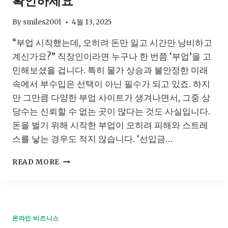
확인하세요
용
한
수
By
smiles2001
4월 13, 2025
익
“부업 시작했는데, 오히려 돈만 잃고 시간만 낭비하고
창
출
계신가요?” 직장인이라면 누구나 한 번쯤 ‘부업’을 고
방
민해보셨을 겁니다. 특히 물가 상승과 불안정한 미래
법
속에서 부수입은 선택이 아닌 필수가 되고 있죠. 하지
(완
전
만 그만큼 다양한 부업 사이트가 생겨나면서, 그중 상
초
당수는 신뢰할 수 없는 곳이 많다는 것도 사실입니다.
보
돈을 벌기 위해 시작한 부업이 오히려 피해와 스트레
자
스를 낳는 경우도 적지 않습니다. ‘선입금…
용)
15-
직
10
READ MORE
장
인
부
업
사
온라인 비즈니스
이