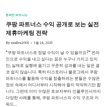
인
프
로
온라인 비즈니스
필
쿠팡 파트너스 수익 공개로 보는 실전
최
적
제휴마케팅 전략
화
와
티
By
smiles2001
5월 24, 2025
스
“쿠팡 파트너스로 정말 수익이 날 수 있을까요?” 온라
토
리
인으로 수익을 내고 싶다는 꿈은 누구나 가지고 있지
SEO
만, 실제로 실행에 옮기고 꾸준히 성과를 내는 일은 결
로
코 쉽지 않습니다. 특히 티스토리나 블로그에서 쿠팡
온
라
파트너스를 활용해 수익을 창출하려는 분들은 수많은
인
정보 속에서 어디서부터 시작해야 할지 막막하기만 합
기
니다. 그런데 이미 수많은 초보자부터 인플루언서까지
회
다양한 사례를 통해, 쿠팡 파트너스의 수익 구조와 키
잡
는
워드…