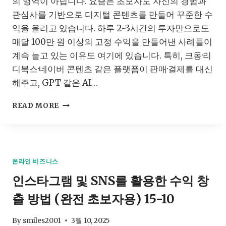
의 영역이 아닙니다. 요즘은 초보자도 자신의 경험과
관심사를 기반으로 디지털 콘텐츠를 만들어 꾸준한 수
익을 올리고 있습니다. 하루 2~3시간의 투자만으로도
매달 100만 원 이상의 고정 수익을 만들어낸 사례들이
계속 늘고 있는 이유도 여기에 있습니다. 특히, 크몽·리
디북스·네이버 콘텐츠 같은 플랫폼이 판매·결제를 대신
해주고, GPT 같은 AI…
전
READ MORE
자
책
판
매
로
온라인 비즈니스
월
인스타그램 및 SNS를 활용한 수익 창
100
만
출 방법 (완전 초보자용) 15-10
원
만
들
By
smiles2001
3월 10, 2025