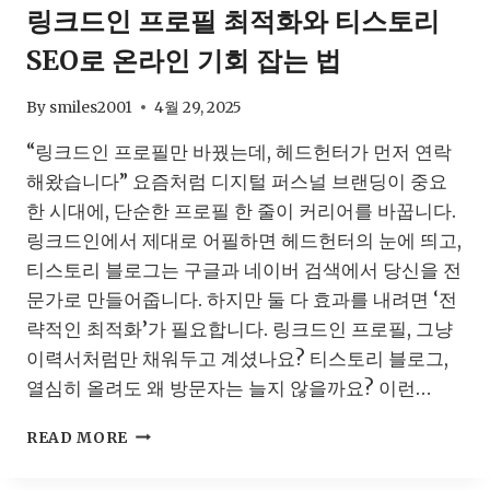
링크드인 프로필 최적화와 티스토리
트,
피
SEO로 온라인 기회 잡는 법
해
야
할
By
smiles2001
4월 29, 2025
곳
“링크드인 프로필만 바꿨는데, 헤드헌터가 먼저 연락
부
터
해왔습니다” 요즘처럼 디지털 퍼스널 브랜딩이 중요
확
한 시대에, 단순한 프로필 한 줄이 커리어를 바꿉니다.
인
링크드인에서 제대로 어필하면 헤드헌터의 눈에 띄고,
하
세
티스토리 블로그는 구글과 네이버 검색에서 당신을 전
요
문가로 만들어줍니다. 하지만 둘 다 효과를 내려면 ‘전
략적인 최적화’가 필요합니다. 링크드인 프로필, 그냥
이력서처럼만 채워두고 계셨나요? 티스토리 블로그,
열심히 올려도 왜 방문자는 늘지 않을까요? 이런…
링
READ MORE
크
드