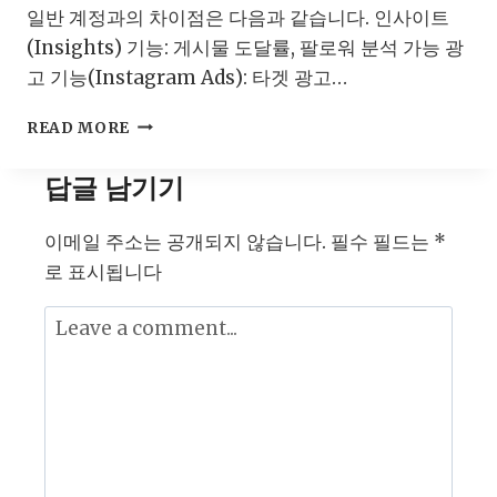
전
일반 계정과의 차이점은 다음과 같습니다. 인사이트
략
(Insights) 기능: 게시물 도달률, 팔로워 분석 가능 광
고 기능(Instagram Ads): 타겟 광고…
인
READ MORE
스
타
답글 남기기
그
램
이메일 주소는 공개되지 않습니다.
비
필수 필드는
*
즈
로 표시됩니다
니
스
계
정
활
용
법:
브
랜
드