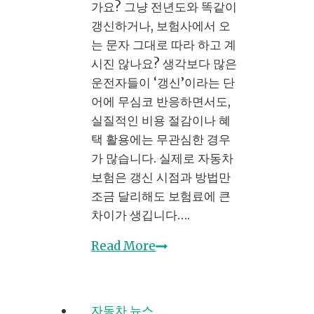
가요? 그냥 전년도와 똑같이
터
갱신하거나, 보험사에서 오
경
는 문자 그대로 따라 하고 계
차
시진 않나요? 생각보다 많은
까
운전자들이 ‘갱신’이라는 단
지,
어에 무심코 반응하면서도,
선
실질적인 비용 절감이나 혜
택
택 활용에는 무관심한 경우
전
가 많습니다. 실제로 자동차
략
보험은 갱신 시점과 방법만
공
조금 달리해도 보험료에 큰
개
차이가 생깁니다….
자
Read More
동
차
보
자동차 뉴스