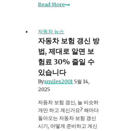
차
Read More
량
유
지
자동차 뉴스
비
자동차 보험 갱신 방
비
법, 제대로 알면 보
교
로
험료 30% 줄일 수
돈
있습니다
아
By
smiles2001
5월 14,
끼
2025
는
법:
자동차 보험 갱신, 늘 비슷하
전
게만 하고 계신가요? 해마다
기
돌아오는 자동차 보험 갱신
차
시기, 어떻게 준비하고 계신
부