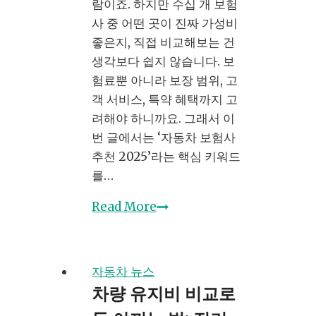
람이죠. 하지만 수십 개 보험
바
사 중 어떤 곳이 진짜 가성비
로
좋은지, 직접 비교해보는 건
시
생각보다 쉽지 않습니다. 보
작
험료뿐 아니라 보장 범위, 고
하
객 서비스, 특약 혜택까지 고
세
려해야 하니까요. 그래서 이
요
번 글에서는 ‘자동차 보험사
추천 2025’라는 핵심 키워드
를…
자
Read More
동
차
보
자동차 뉴스
험
차량 유지비 비교로
사