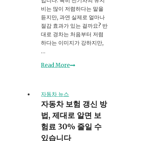
입니다. 특히 전기차의 유지
트
비는 많이 저렴하다는 말을
한
듣지만, 과연 실제로 얼마나
방
절감 효과가 있는 걸까요? 반
법
대로 경차는 처음부터 저렴
하다는 이미지가 강하지만,
…
차
Read More
량
유
지
자동차 뉴스
비
자동차 보험 갱신 방
비
법, 제대로 알면 보
교
로
험료 30% 줄일 수
돈
있습니다