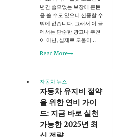
있
년간 쓸모없는 보장에 큰돈
습
을 쓸 수도 있으니 신중할 수
니
밖에 없습니다. 그래서 이 글
다
에서는 단순한 광고나 추천
이 아닌, 실제로 도움이…
자
Read More
동
차
보
자동차 뉴스
험
자동차 유지비 절약
비
을 위한 연비 가이
교
로
드: 지금 바로 실천
2025
가능한 2025년 최
년
신 전략
보