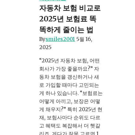
험
자동차 보험 비교로
갱
2025년 보험료 똑
신
방
똑하게 줄이는 법
법,
By
smiles2001
5월 16,
제
2025
대
로
“2025년 자동차 보험, 어떤
알
회사가 가장 좋을까요?” 자
면
동차 보험을 갱신하거나 새
보
로 가입할 때마다 고민되는
험
게 하나 있습니다. “보험료는
료
어떻게 아끼고, 보장은 어떻
30%
게 채우지?” 특히 2025년 현
줄
재, 보험사마다 순위도 다르
일
고 혜택도 복잡해서 더 헷갈
수
리죠. 게다가 잘못 고르면 1