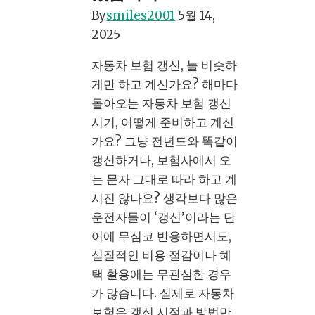
아
By
smiles2001
5월 14,
끼
2025
는
법:
자동차 보험 갱신, 늘 비슷하
전
게만 하고 계신가요? 해마다
기
돌아오는 자동차 보험 갱신
차
시기, 어떻게 준비하고 계신
부
가요? 그냥 전년도와 똑같이
터
갱신하거나, 보험사에서 오
경
는 문자 그대로 따라 하고 계
차
시진 않나요? 생각보다 많은
까
운전자들이 ‘갱신’이라는 단
지,
어에 무심코 반응하면서도,
선
실질적인 비용 절감이나 혜
택
택 활용에는 무관심한 경우
전
가 많습니다. 실제로 자동차
략
보험은 갱신 시점과 방법만