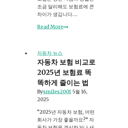
공
조금 달리해도 보험료에 큰
개
차이가 생깁니다….
자
Read More
동
차
보
자동차 뉴스
험
자동차 보험 비교로
갱
2025년 보험료 똑
신
방
똑하게 줄이는 법
법,
By
smiles2001
5월 16,
제
2025
대
로
“2025년 자동차 보험, 어떤
알
회사가 가장 좋을까요?” 자
면
동차 보험을 갱신하거나 새