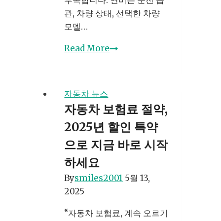
부족합니다. 연비는 운전 습
관, 차량 상태, 선택한 차량
모델…
자
Read More
동
차
유
자동차 뉴스
지
자동차 보험료 절약,
비
2025년 할인 특약
절
약
으로 지금 바로 시작
을
하세요
위
By
smiles2001
5월 13,
한
2025
연
비
“자동차 보험료, 계속 오르기