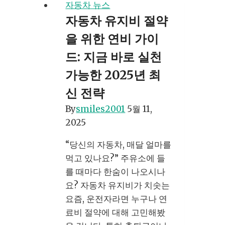
자동차 뉴스
험
자동차 유지비 절약
비
을 위한 연비 가이
교
로
드: 지금 바로 실천
2025
가능한 2025년 최
년
신 전략
보
험
By
smiles2001
5월 11,
료
2025
똑
“당신의 자동차, 매달 얼마를
똑
먹고 있나요?” 주유소에 들
하
를 때마다 한숨이 나오시나
게
요? 자동차 유지비가 치솟는
줄
요즘, 운전자라면 누구나 연
이
료비 절약에 대해 고민해봤
는