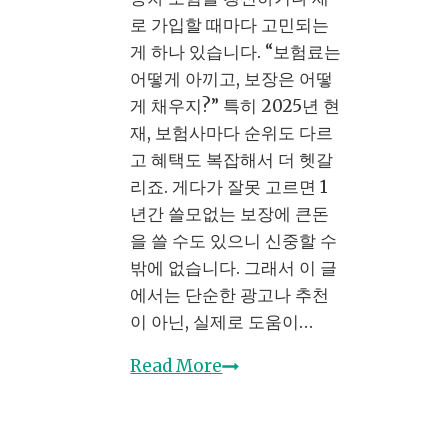
보
로 가입할 때마다 고민되는
험
게 하나 있습니다. “보험료는
료
어떻게 아끼고, 보장은 어떻
30%
게 채우지?” 특히 2025년 현
줄
재, 보험사마다 순위도 다르
일
고 혜택도 복잡해서 더 헷갈
수
리죠. 게다가 잘못 고르면 1
있
년간 쓸모없는 보장에 큰돈
습
을 쓸 수도 있으니 신중할 수
니
밖에 없습니다. 그래서 이 글
다
에서는 단순한 광고나 추천
이 아닌, 실제로 도움이…
자
Read More
동
차
보