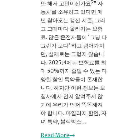
가
만 해서 고민이신가요?” 자
이
동차를 소유하고 있다면 매
드:
년 찾아오는 갱신 시즌, 그리
지
고 그때마다 올라가는 보험
금
료. 많은 운전자들이 ‘그냥 다
바
그런가 보다’ 하고 넘어가지
로
만, 실제로는 그렇지 않습니
실
다. 2025년에는 보험료를 최
천
대 50%까지 줄일 수 있는 다
가
양한 할인 특약들이 존재합
능
니다. 하지만 이런 정보는 보
한
험사에서 먼저 알려주지 않
2025
기에 우리가 먼저 똑똑해져
년
야 합니다. 마일리지 할인, 자
최
녀 특약, 블랙박스…
신
전
자
Read More