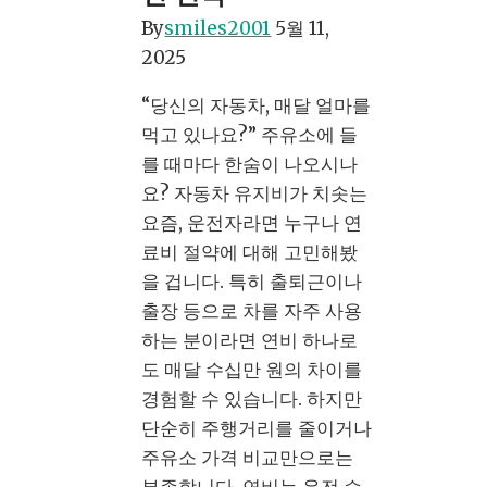
험
By
smiles2001
5월 11,
료
2025
똑
“당신의 자동차, 매달 얼마를
똑
먹고 있나요?” 주유소에 들
하
를 때마다 한숨이 나오시나
게
요? 자동차 유지비가 치솟는
줄
요즘, 운전자라면 누구나 연
이
료비 절약에 대해 고민해봤
는
을 겁니다. 특히 출퇴근이나
법
출장 등으로 차를 자주 사용
하는 분이라면 연비 하나로
도 매달 수십만 원의 차이를
경험할 수 있습니다. 하지만
단순히 주행거리를 줄이거나
주유소 가격 비교만으로는