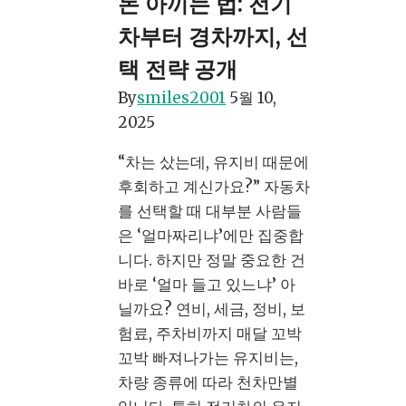
돈 아끼는 법: 전기
추
천
차부터 경차까지, 선
2025
택 전략 공개
–
By
smiles2001
5월 10,
가
2025
성
비
“차는 샀는데, 유지비 때문에
최
후회하고 계신가요?” 자동차
고
를 선택할 때 대부분 사람들
보
은 ‘얼마짜리냐’에만 집중합
험
니다. 하지만 정말 중요한 건
사
바로 ‘얼마 들고 있느냐’ 아
를
닐까요? 연비, 세금, 정비, 보
찾
험료, 주차비까지 매달 꼬박
는
꼬박 빠져나가는 유지비는,
스
차량 종류에 따라 천차만별
마