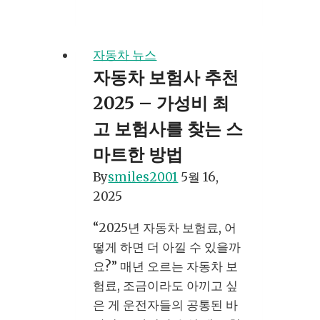
략
동
차
보
자동차 뉴스
험
자동차 보험사 추천
료
2025 – 가성비 최
절
약,
고 보험사를 찾는 스
2025
마트한 방법
년
By
smiles2001
5월 16,
할
2025
인
특
“2025년 자동차 보험료, 어
약
떻게 하면 더 아낄 수 있을까
으
요?” 매년 오르는 자동차 보
로
험료, 조금이라도 아끼고 싶
지
은 게 운전자들의 공통된 바
금