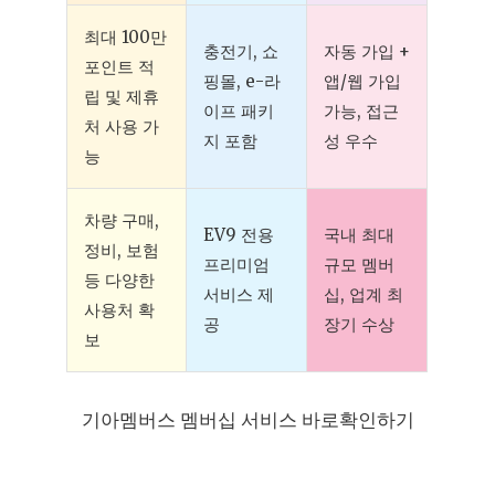
최대 100만
충전기, 쇼
자동 가입 +
포인트 적
핑몰, e-라
앱/웹 가입
립 및 제휴
이프 패키
가능, 접근
처 사용 가
지 포함
성 우수
능
차량 구매,
EV9 전용
국내 최대
정비, 보험
프리미엄
규모 멤버
등 다양한
서비스 제
십, 업계 최
사용처 확
공
장기 수상
보
기아멤버스 멤버십 서비스 바로확인하기