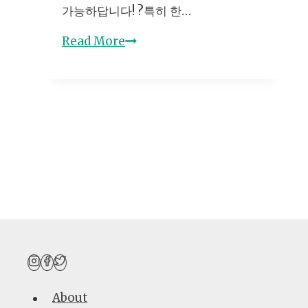
가능하답니다! ?특히 한…
전
Read More
자
책
판
매
로
월
100
만
원?
쉽
게
시
작
About
하