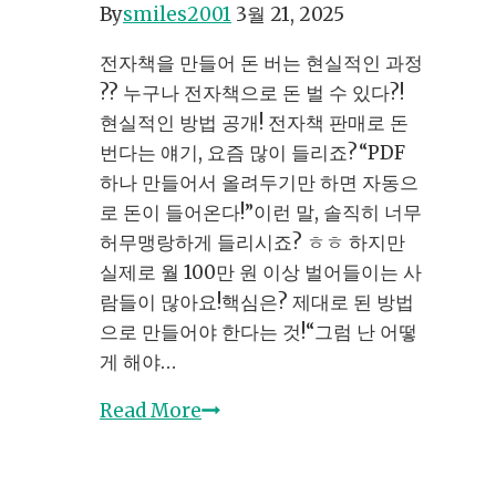
By
smiles2001
3월 21, 2025
책
판
전자책을 만들어 돈 버는 현실적인 과정
매
?? 누구나 전자책으로 돈 벌 수 있다?!
가
현실적인 방법 공개! 전자책 판매로 돈
이
번다는 얘기, 요즘 많이 들리죠?“PDF
드:
하나 만들어서 올려두기만 하면 자동으
단
로 돈이 들어온다!”이런 말, 솔직히 너무
계
허무맹랑하게 들리시죠? ㅎㅎ 하지만
별
실제로 월 100만 원 이상 벌어들이는 사
설
람들이 많아요!핵심은? 제대로 된 방법
명
으로 만들어야 한다는 것!“그럼 난 어떻
??
게 해야…
전
Read More
자
책