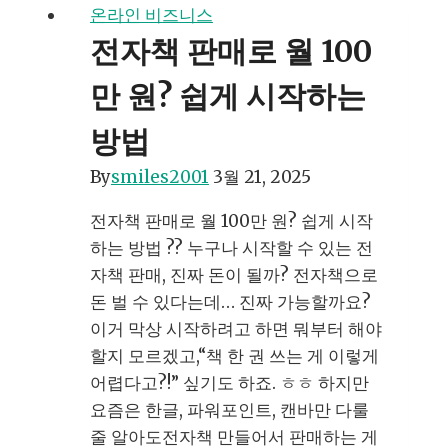
을
온라인 비즈니스
만
전자책 판매로 월 100
들
어
만 원? 쉽게 시작하는
돈
방법
버
는
By
smiles2001
3월 21, 2025
과
정
전자책 판매로 월 100만 원? 쉽게 시작
하는 방법 ?? 누구나 시작할 수 있는 전
자책 판매, 진짜 돈이 될까? 전자책으로
돈 벌 수 있다는데… 진짜 가능할까요?
이거 막상 시작하려고 하면 뭐부터 해야
할지 모르겠고,“책 한 권 쓰는 게 이렇게
어렵다고?!” 싶기도 하죠. ㅎㅎ 하지만
요즘은 한글, 파워포인트, 캔바만 다룰
줄 알아도전자책 만들어서 판매하는 게