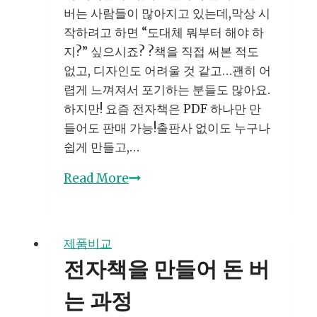
버는 사람들이 많아지고 있는데,막상 시
작하려고 하면 “도대체 뭐부터 해야 하
지?” 싶으시죠? ?책을 직접 써본 적도
없고, 디자인도 어려울 것 같고…괜히 어
렵게 느껴져서 포기하는 분들도 많아요.
하지만! 요즘 전자책은 PDF 하나만 만
들어도 판매 가능!출판사 없이도 누구나
쉽게 만들고,…
초
Read More
보
자
를
제품비교
위
전자책을 만들어 돈 버
한
전
는 과정
자