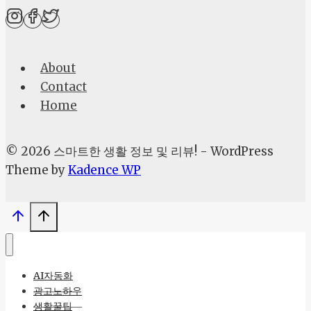
크,
주
택
About
담
Contact
보
Home
대
출
보
© 2026 스마트한 생활 정보 및 리뷰! - WordPress
유
Theme by
Kadence WP
자
라
면
꼭
확
AI자동화
인
광고노하우
하
생활꿀팁