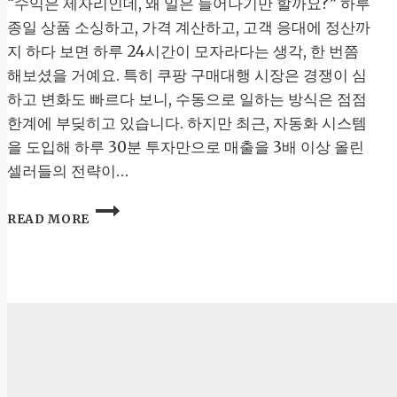
“수익은 제자리인데, 왜 일은 늘어나기만 할까요?” 하루
종일 상품 소싱하고, 가격 계산하고, 고객 응대에 정산까
지 하다 보면 하루 24시간이 모자라다는 생각, 한 번쯤
해보셨을 거예요. 특히 쿠팡 구매대행 시장은 경쟁이 심
하고 변화도 빠르다 보니, 수동으로 일하는 방식은 점점
한계에 부딪히고 있습니다. 하지만 최근, 자동화 시스템
을 도입해 하루 30분 투자만으로 매출을 3배 이상 올린
셀러들의 전략이…
블
READ MORE
로
그
자
동
화:
쿠
팡
구
매
대