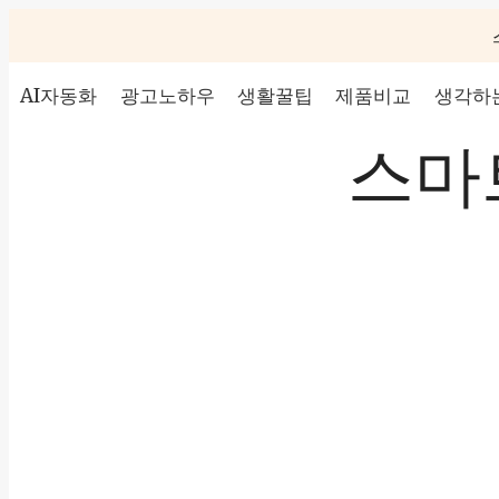
Skip
to
content
AI자동화
광고노하우
생활꿀팁
제품비교
생각하는
스마트