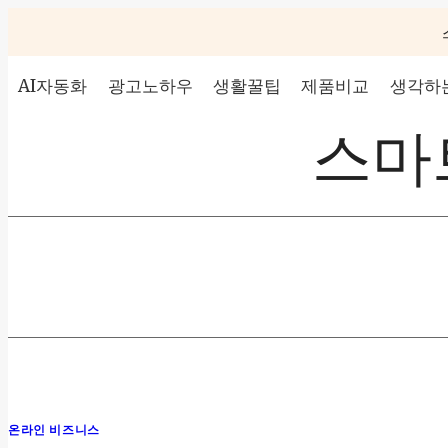
Skip
to
content
AI자동화
광고노하우
생활꿀팁
제품비교
생각하는
스마트
온라인 비즈니스