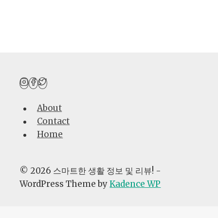
절
약
을
위
한
연
비
가
About
이
Contact
드:
Home
지
금
바
© 2026 스마트한 생활 정보 및 리뷰! -
로
WordPress Theme by
Kadence WP
실
천
가