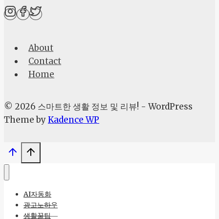
툴
비
교
About
로
Contact
찾
Home
는
나
만
© 2026 스마트한 생활 정보 및 리뷰! - WordPress
의
Theme by
Kadence WP
티
스
토
리
블
AI자동화
로
광고노하우
그
생활꿀팁