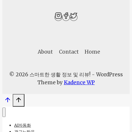
어
비
용
확
인
하
About
Contact
Home
고
리
모
© 2026 스마트한 생활 정보 및 리뷰! - WordPress
델
Theme by
Kadence WP
링
시
작
하
세
AI자동화
요!
광고노하우