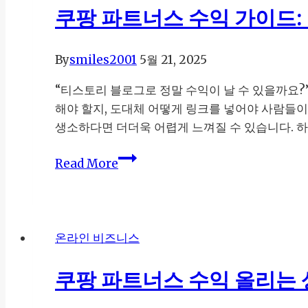
는
로
쿠팡 파트너스 수익 가이드:
방
돈
법
버
By
smiles2001
5월 21, 2025
는
법:
“티스토리 블로그로 정말 수익이 날 수 있을까요?
티
해야 할지, 도대체 어떻게 링크를 넣어야 사람들
스
생소하다면 더더욱 어렵게 느껴질 수 있습니다. 
토
리
쿠
Read More
초
팡
보
파
가
트
실
너
온라인 비즈니스
천
스
할
수
쿠팡 파트너스 수익 올리는
첫
익
걸
가