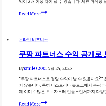
익이 2배 이상 차이 날 수 있습니다. 제휴 마케팅 
법
로
월
블
Read More
100
로
만
그
원
자
수
동
온라인 비즈니스
익
화
만
로
쿠팡 파트너스 수익 공개로 
들
제
기:
휴
By
smiles2001
5월 24, 2025
지
마
금
케
“쿠팡 파트너스로 정말 수익이 날 수 있을까요?”
시
팅
지 않습니다. 특히 티스토리나 블로그에서 쿠팡 
작
수
데 이미 수많은 초보자부터 인플루언서까지 다양한
해
익
야
2
쿠
Read More