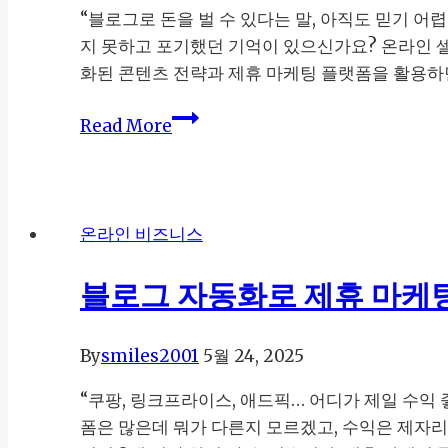
클
“블로그로 돈을 벌 수 있다는 말, 아직도 믿기 어렵
릭
지 못하고 포기했던 기억이 있으신가요? 온라인 셀
률
화된 콘텐츠 전략과 제휴 마케팅 플랫폼을 활용하
과
수
티
Read More
익
스
을
토
동
리
시
블
온라인 비즈니스
에
로
높
그
블로그 자동화로 제휴 마케팅
이
제
는
휴
By
smiles2001
5월 24, 2025
상
마
품
케
“쿠팡, 링크프라이스, 애드픽… 어디가 제일 수익
선
팅
폼은 많은데 뭐가 다른지 모르겠고, 수익은 제자
택
으