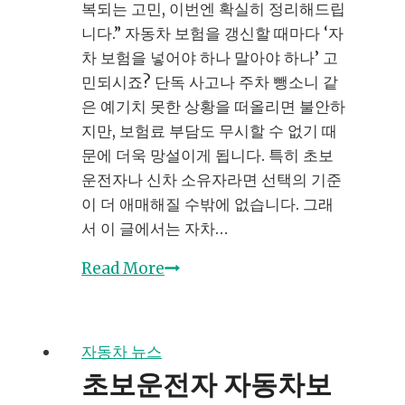
복되는 고민, 이번엔 확실히 정리해드립
니다.” 자동차 보험을 갱신할 때마다 ‘자
차 보험을 넣어야 하나 말아야 하나’ 고
민되시죠? 단독 사고나 주차 뺑소니 같
은 예기치 못한 상황을 떠올리면 불안하
지만, 보험료 부담도 무시할 수 없기 때
문에 더욱 망설이게 됩니다. 특히 초보
운전자나 신차 소유자라면 선택의 기준
이 더 애매해질 수밖에 없습니다. 그래
서 이 글에서는 자차…
자
Read More
차
보
험
자동차 뉴스
필
초보운전자 자동차보
요