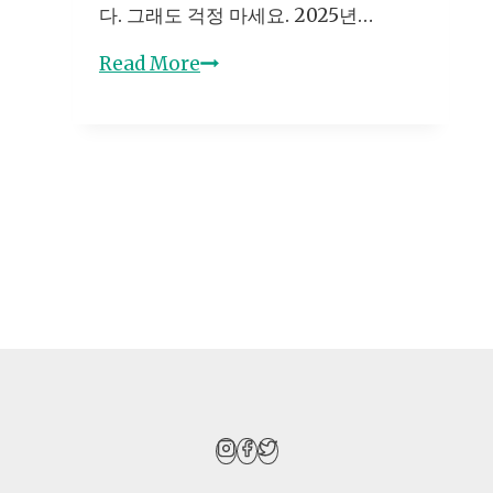
다. 그래도 걱정 마세요. 2025년…
아
야
초
Read More
할
보
핵
운
심
전
가
자
이
자
드
동
차
보
험
가
입
꿀
팁
공