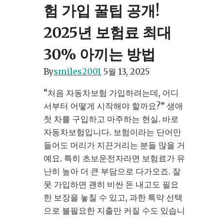
성,
험 가입 꿀팁 공개!
선
2025년 보험료 최대
택
아
30% 아끼는 방법
닌
필
By
smiles2001
5월 13, 2025
수
“처음 자동차보험 가입하려는데, 어디
인
서부터 어떻게 시작해야 할까요?” 생애
이
첫 차를 구입하고 마주하는 현실. 바로
유!
자동차보험입니다. 보험이라는 단어만
운
들어도 머리가 지끈거리는 분들 많을 거
전
예요. 특히 초보운전자라면 보험료가 유
자
난히 높아 더 큰 부담으로 다가오죠. 잘
라
못 가입하면 괜히 비싼 돈 내고도 필요
면
한 보장을 놓칠 수 있고, 과한 특약 선택
꼭
으로 불필요한 지출만 커질 수도 있습니
알