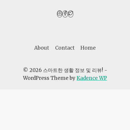
환
적
인
애
니
메
이
션
About
Contact
Home
세
계
의
비
© 2026 스마트한 생활 정보 및 리뷰! -
밀
WordPress Theme by
Kadence WP
AI자동화
광고노하우
생활꿀팁
제품비교
생각하는 황소 수학