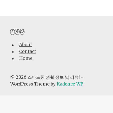
2025:
지
금
시
작
해
About
야
Contact
하
Home
는
이
유
© 2026 스마트한 생활 정보 및 리뷰! -
??
WordPress Theme by
Kadence WP
AI자동화
광고노하우