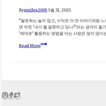
By
smiles2001
5월 31, 2025
“팔로워는 늘지 않고, 수익은 더 먼 이야기처럼
면 자칫 ‘내가 뭘 잘못하고 있나?’라는 생각이 들
‘제대로’ 활용하는 방법을 아는 사람은 많지 않다
인
Read More
스
타
그
램
마
케
팅
팔
로