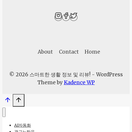
저
렴
하
게
이
용
About
Contact
Home
하
는
법
© 2026 스마트한 생활 정보 및 리뷰! - WordPress
부
Theme by
Kadence WP
터
업
체
추
천
AI자동화
까
광고노하우