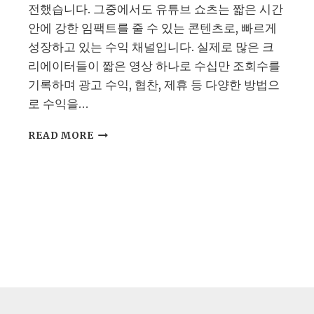
시
전했습니다. 그중에서도 유튜브 쇼츠는 짧은 시간
키
안에 강한 임팩트를 줄 수 있는 콘텐츠로, 빠르게
는
성장하고 있는 수익 채널입니다. 실제로 많은 크
제
작
리에이터들이 짧은 영상 하나로 수십만 조회수를
꿀
기록하며 광고 수익, 협찬, 제휴 등 다양한 방법으
팁
로 수익을…
유
READ MORE
튜
브
쇼
츠
수
익
창
출,
지
금
시
작