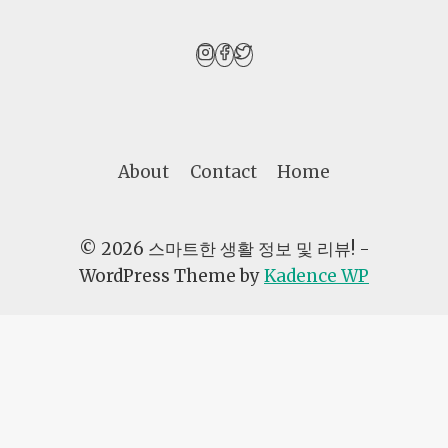
하
지
않
으
면
늦
습
니
About
Contact
Home
다
© 2026 스마트한 생활 정보 및 리뷰! -
WordPress Theme by
Kadence WP
AI자동화
광고노하우
생활꿀팁
제품비교
생각하는 황소 수학