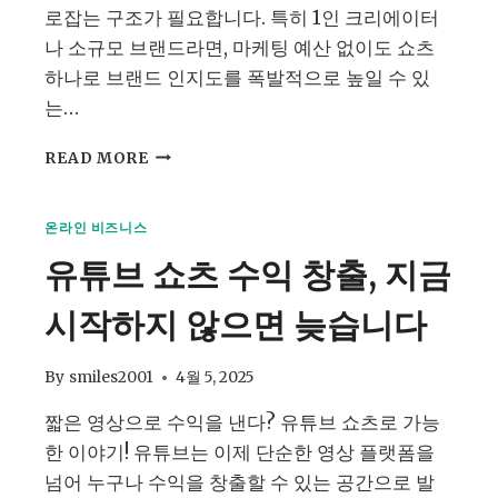
로잡는 구조가 필요합니다. 특히 1인 크리에이터
나 소규모 브랜드라면, 마케팅 예산 없이도 쇼츠
하나로 브랜드 인지도를 폭발적으로 높일 수 있
는…
유
READ MORE
튜
브
쇼
온라인 비즈니스
츠
유튜브 쇼츠 수익 창출, 지금
바
이
시작하지 않으면 늦습니다
럴
전
략
By
smiles2001
4월 5, 2025
조
회
짧은 영상으로 수익을 낸다? 유튜브 쇼츠로 가능
수
한 이야기! 유튜브는 이제 단순한 영상 플랫폼을
폭
발
넘어 누구나 수익을 창출할 수 있는 공간으로 발