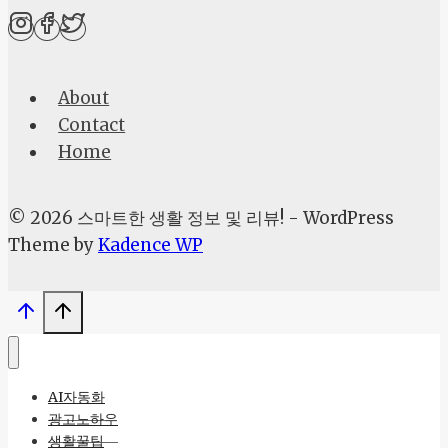
디
아
투
About
자
Contact
로
Home
양
자
컴
© 2026 스마트한 생활 정보 및 리뷰! - WordPress
퓨
Theme by
Kadence WP
터
개
발
속
도
AI자동화
광고노하우
생활꿀팁