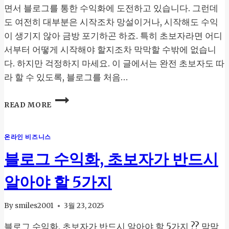
면서 블로그를 통한 수익화에 도전하고 있습니다. 그런데
도 여전히 대부분은 시작조차 망설이거나, 시작해도 수익
이 생기지 않아 금방 포기하곤 하죠. 특히 초보자라면 어디
서부터 어떻게 시작해야 할지조차 막막할 수밖에 없습니
다. 하지만 걱정하지 마세요. 이 글에서는 완전 초보자도 따
라 할 수 있도록, 블로그를 처음…
블
READ MORE
로
그
수
온라인 비즈니스
익
화,
블로그 수익화, 초보자가 반드시
진
짜
알아야 할 5가지
초
보
도
By
smiles2001
3월 23, 2025
가
블로그 수익화, 초보자가 반드시 알아야 할 5가지 ?? 막막
능