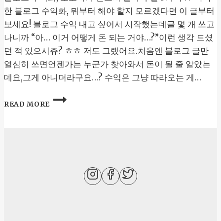
한
한 블로그 수익화, 뭐부터 해야 할지 모르겠다면 이 글부터
완
보세요! 블로그 수익 내고 싶어서 시작했는데글 몇 개 쓰고
전
나니까 “아… 이거 어떻게 돈 되는 거야…?”이런 생각 드셨
자
동
던 적 있으시쥬? ㅎㅎ 저도 그랬어요.처음엔 블로그 글만
가
열심히 쓰면언젠가는 누군가 찾아와서 돈이 될 줄 알았는
이
데요,그게 아니더라구요…? 수익은 그냥 따라오는 게…
드
블
READ MORE
로
그
수
익
화,
초
보
자
가
반
드