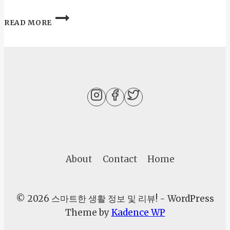
리
는
쿠
READ MORE
전
팡
략
파
트
너
스
수
익
올
리
는
상
품
찾
About
Contact
Home
기
｜
지
© 2026 스마트한 생활 정보 및 리뷰! - WordPress
금
뜨
Theme by
Kadence WP
는