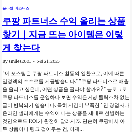
트
온라인 비즈니스
너
스
쿠팡 파트너스 수익 올리는 상품
수
익
찾기｜지금 뜨는 아이템은 이렇
가
이
게 찾는다
드:
티
스
By
smiles2001
5월 21, 2025
토
리
“이 포스팅은 쿠팡 파트너스 활동의 일환으로, 이에 따른
블
일정액의 수수료를 제공받습니다.” “쿠팡 파트너스로 매출
로
을 올리고 싶은데, 어떤 상품을 골라야 할까요?” 블로그로
그
쿠팡 파트너스를 운영하다 보면 수익은커녕 클릭조차 없는
로
매
글이 반복되기 쉽습니다. 특히 시간이 부족한 1인 창업자나
출
온라인 셀러에게는 수익이 나는 상품을 제대로 선별하는
2
것만으로도 ROI가 완전히 달라지죠. 단순히 쿠팡에서 아
배
올
무 상품이나 링크 걸어두는 건, 이제…