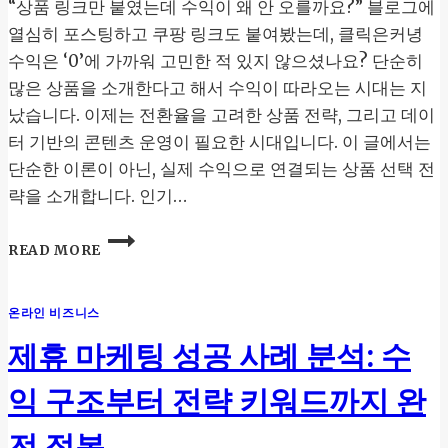
“상품 링크만 붙였는데 수익이 왜 안 오를까요?” 블로그에
열심히 포스팅하고 쿠팡 링크도 붙여봤는데, 클릭은커녕
수익은 ‘0’에 가까워 고민한 적 있지 않으셨나요? 단순히
많은 상품을 소개한다고 해서 수익이 따라오는 시대는 지
났습니다. 이제는 전환율을 고려한 상품 전략, 그리고 데이
터 기반의 콘텐츠 운영이 필요한 시대입니다. 이 글에서는
단순한 이론이 아닌, 실제 수익으로 연결되는 상품 선택 전
략을 소개합니다. 인기…
쿠
READ MORE
팡
파
트
온라인 비즈니스
너
스
제휴 마케팅 성공 사례 분석: 수
성
공
익 구조부터 전략 키워드까지 완
전
략
전 정복
클