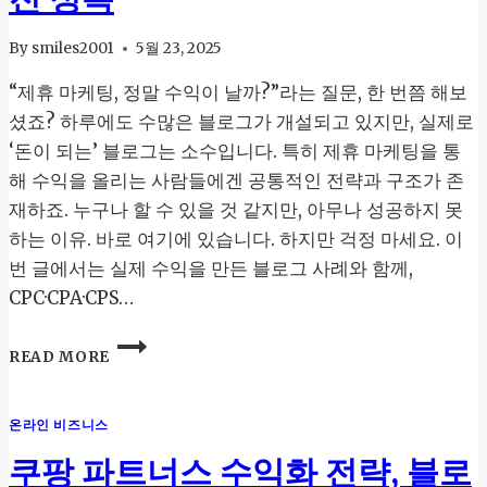
릭
률
By
smiles2001
5월 23, 2025
과
수
“제휴 마케팅, 정말 수익이 날까?”라는 질문, 한 번쯤 해보
익
셨죠? 하루에도 수많은 블로그가 개설되고 있지만, 실제로
을
‘돈이 되는’ 블로그는 소수입니다. 특히 제휴 마케팅을 통
동
해 수익을 올리는 사람들에겐 공통적인 전략과 구조가 존
시
에
재하죠. 누구나 할 수 있을 것 같지만, 아무나 성공하지 못
높
하는 이유. 바로 여기에 있습니다. 하지만 걱정 마세요. 이
이
번 글에서는 실제 수익을 만든 블로그 사례와 함께,
는
상
CPC·CPA·CPS…
품
선
제
READ MORE
택
휴
법
마
케
온라인 비즈니스
팅
성
쿠팡 파트너스 수익화 전략, 블로
공