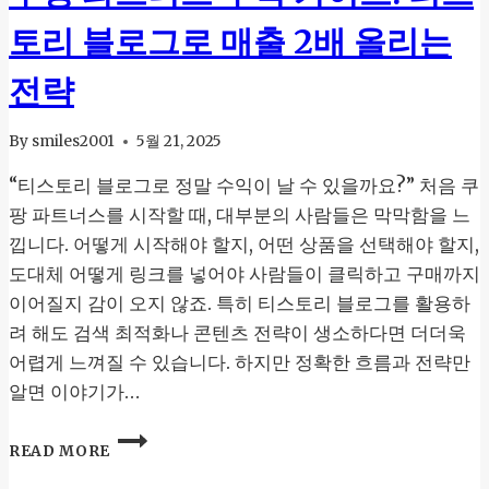
익
토리 블로그로 매출 2배 올리는
화
전
전략
략,
블
로
By
smiles2001
5월 21, 2025
그
로
“티스토리 블로그로 정말 수익이 날 수 있을까요?” 처음 쿠
월
팡 파트너스를 시작할 때, 대부분의 사람들은 막막함을 느
수
낍니다. 어떻게 시작해야 할지, 어떤 상품을 선택해야 할지,
익
도대체 어떻게 링크를 넣어야 사람들이 클릭하고 구매까지
만
드
이어질지 감이 오지 않죠. 특히 티스토리 블로그를 활용하
는
려 해도 검색 최적화나 콘텐츠 전략이 생소하다면 더더욱
방
어렵게 느껴질 수 있습니다. 하지만 정확한 흐름과 전략만
법
알면 이야기가…
쿠
READ MORE
팡
파