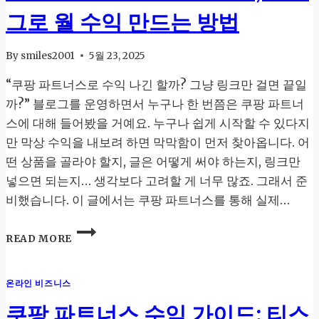
사
그로 월 수익 만드는 방법
례
분
석:
By
smiles2001
5월 23, 2025
수
“쿠팡 파트너스로 수익 나긴 할까? 그냥 링크만 걸면 끝일
익
구
까?” 블로그를 운영하면서 누구나 한 번쯤은 쿠팡 파트너
조
스에 대해 들어봤을 거예요. 누구나 쉽게 시작할 수 있다지
부
만 막상 수익을 내보려 하면 막막함이 먼저 찾아옵니다. 어
터
전
떤 상품을 골라야 할지, 글은 어떻게 써야 하는지, 링크만
략
넣으면 되는지… 생각보다 고려할 게 너무 많죠. 그래서 준
키
비했습니다. 이 글에서는 쿠팡 파트너스를 통해 실제…
워
드
쿠
까
READ MORE
팡
지
파
완
트
전
온라인 비즈니스
너
정
스
쿠팡 파트너스 수익 가이드: 티스
복
수