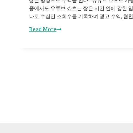
짧은 영상으로 수익을 낸다? 유튜브 쇼츠로 가
중에서도 유튜브 쇼츠는 짧은 시간 안에 강한 임
나로 수십만 조회수를 기록하며 광고 수익, 협찬
유
Read More
튜
브
쇼
츠
수
익
창
출,
지
금
시
작