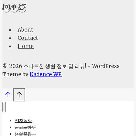
세
신
고
About
지
Contact
금
Home
바
로
준
© 2026 스마트한 생활 정보 및 리뷰! - WordPress
비
Theme by
Kadence WP
하
고
절
세
까
AI자동화
지
광고노하우
챙
생활꿀팁