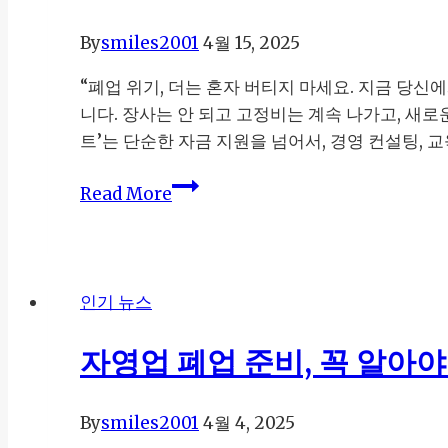
By
smiles2001
4월 15, 2025
“폐업 위기, 더는 혼자 버티지 마세요. 지금 당
니다. 장사는 안 되고 고정비는 계속 나가고, 새
트’는 단순한 자금 지원을 넘어서, 경영 컨설팅, 
소
Read More
상
공
인
지
인기 뉴스
원
으
자영업 폐업 준비, 꼭 알아야
로
다
By
smiles2001
4월 4, 2025
시