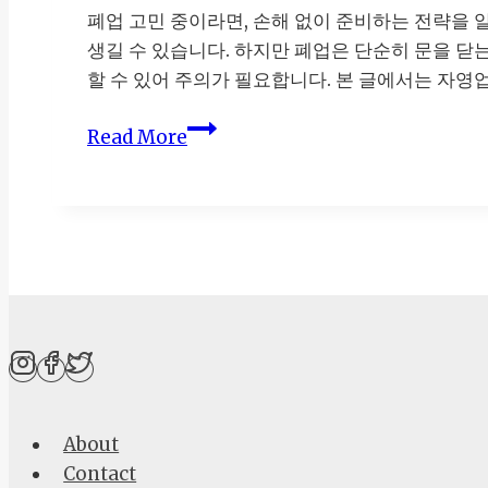
뛰
폐업 고민 중이라면, 손해 없이 준비하는 전략을 
는
생길 수 있습니다. 하지만 폐업은 단순히 문을 닫
기
할 수 있어 주의가 필요합니다. 본 글에서는 자영
회!
희
자
Read More
망
영
드
업
림
폐
프
업
로
준
젝
비,
트
꼭
완
알
전
아
정
야
About
리
할
Contact
절