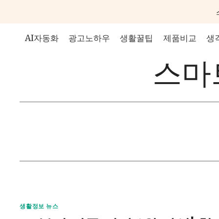
Skip
to
content
AI자동화
광고노하우
생활꿀팁
제품비교
생
스마트
생활정보 뉴스