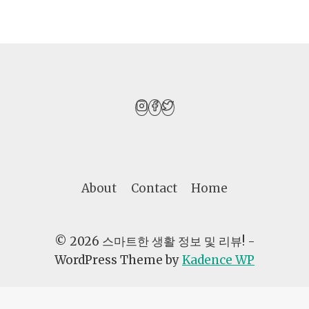
와
사
업
자
등
록,
이
렇
게
하
About
Contact
Home
면
헷
갈
© 2026 스마트한 생활 정보 및 리뷰! -
릴
WordPress Theme by
Kadence WP
일
없