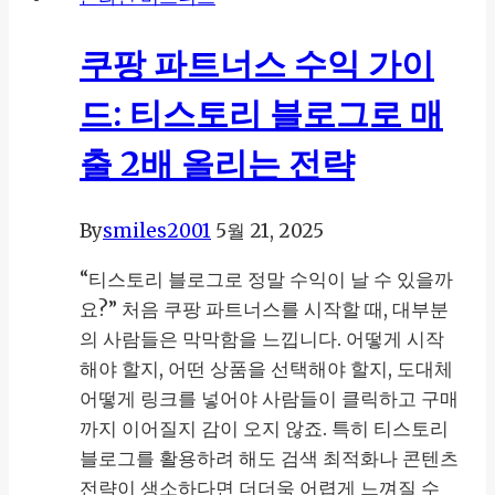
팅
으
쿠팡 파트너스 수익 가이
로
돈
드: 티스토리 블로그로 매
버
는
출 2배 올리는 전략
법:
티
By
smiles2001
5월 21, 2025
스
토
“티스토리 블로그로 정말 수익이 날 수 있을까
리
요?” 처음 쿠팡 파트너스를 시작할 때, 대부분
초
의 사람들은 막막함을 느낍니다. 어떻게 시작
보
해야 할지, 어떤 상품을 선택해야 할지, 도대체
가
어떻게 링크를 넣어야 사람들이 클릭하고 구매
실
까지 이어질지 감이 오지 않죠. 특히 티스토리
천
블로그를 활용하려 해도 검색 최적화나 콘텐츠
할
전략이 생소하다면 더더욱 어렵게 느껴질 수