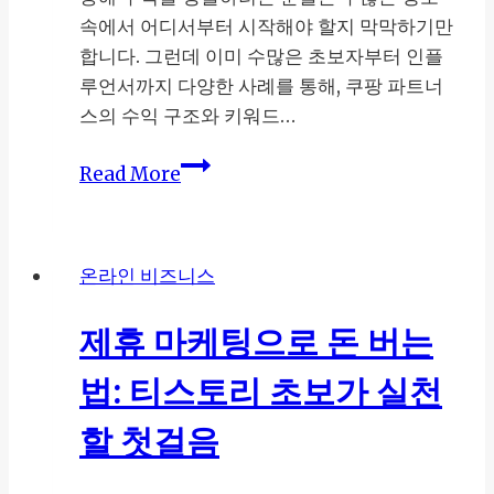
익
속에서 어디서부터 시작해야 할지 막막하기만
만
합니다. 그런데 이미 수많은 초보자부터 인플
들
루언서까지 다양한 사례를 통해, 쿠팡 파트너
기:
스의 수익 구조와 키워드…
지
쿠
금
Read More
팡
시
파
작
트
해
온라인 비즈니스
너
야
스
하
제휴 마케팅으로 돈 버는
수
는
익
이
법: 티스토리 초보가 실천
공
유
개
할 첫걸음
로
보