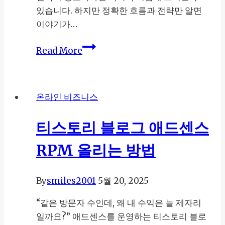
첫
있습니다. 하지만 정확한 흐름과 전략만 알면
걸
이야기가…
음
쿠
Read More
팡
파
트
온라인 비즈니스
너
스
티스토리 블로그 애드센스
수
익
RPM 올리는 방법
가
이
By
smiles2001
5월 20, 2025
드:
티
“같은 방문자 수인데, 왜 내 수익은 늘 제자리
스
일까요?” 애드센스를 운영하는 티스토리 블로
토