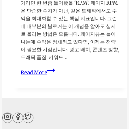
거라면 한 번쯤 들어봤을 ‘RPM’. 페이지 RPM
리
은 단순한 수치가 아닌, 같은 트래픽에서도 수
블
익을 최대화할 수 있는 핵심 지표입니다. 그런
로
데 대부분의 블로거는 이 개념을 알아도 실제
그
로 올리는 방법은 모릅니다. 페이지뷰는 늘어
로
나는데 수익은 정체되고 있다면, 이제는 전략
매
이 필요한 시점입니다. 광고 배치, 콘텐츠 방향,
출
트래픽 품질, 키워드…
2
배
티
Read More
올
스
리
토
는
리
전
블
략
로
그
애