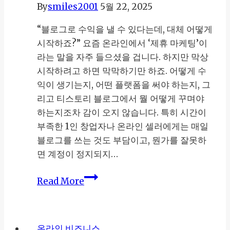
By
smiles2001
5월 22, 2025
는
실
“블로그로 수익을 낼 수 있다는데, 대체 어떻게
전
시작하죠?” 요즘 온라인에서 ‘제휴 마케팅’이
제
라는 말을 자주 들으셨을 겁니다. 하지만 막상
휴
시작하려고 하면 막막하기만 하죠. 어떻게 수
마
익이 생기는지, 어떤 플랫폼을 써야 하는지, 그
케
리고 티스토리 블로그에서 뭘 어떻게 꾸며야
팅
하는지조차 감이 오지 않습니다. 특히 시간이
전
부족한 1인 창업자나 온라인 셀러에게는 매일
략
블로그를 쓰는 것도 부담이고, 뭔가를 잘못하
면 계정이 정지되지…
제
Read More
휴
마
케
온라인 비즈니스