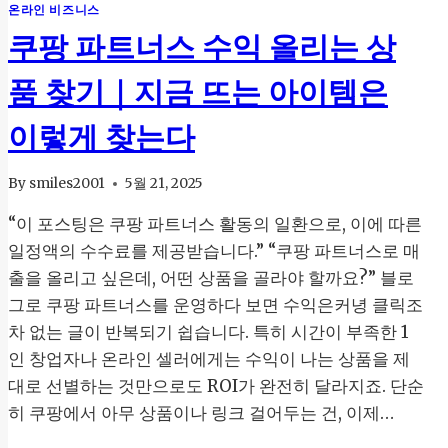
온라인 비즈니스
그
쿠팡 파트너스 수익 올리는 상
마
케
팅
품 찾기｜지금 뜨는 아이템은
으
로
이렇게 찾는다
노
출
By
smiles2001
5월 21, 2025
3
배
“이 포스팅은 쿠팡 파트너스 활동의 일환으로, 이에 따른
높
이
일정액의 수수료를 제공받습니다.” “쿠팡 파트너스로 매
는
출을 올리고 싶은데, 어떤 상품을 골라야 할까요?” 블로
전
그로 쿠팡 파트너스를 운영하다 보면 수익은커녕 클릭조
략
차 없는 글이 반복되기 쉽습니다. 특히 시간이 부족한 1
인 창업자나 온라인 셀러에게는 수익이 나는 상품을 제
대로 선별하는 것만으로도 ROI가 완전히 달라지죠. 단순
히 쿠팡에서 아무 상품이나 링크 걸어두는 건, 이제…