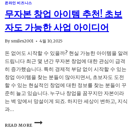
온라인 비즈니스
블
무자본 창업 아이템 추천! 초보
로
그
수
자도 가능한 사업 아이디어
익
화,
By
smiles2001
4월 10, 2025
지
금
돈 없어도 시작할 수 있을까? 현실 가능한 아이템을 알려
시
드립니다 최근 몇 년간 무자본 창업에 대한 관심이 급격
작
해
히 증가했습니다. 특히 경제적 부담 없이 시작할 수 있는
야
창업 아이템을 찾는 분들이 많아지면서, 초보자도 도전
하
할 수 있는 현실적인 창업에 대한 정보를 찾는 분들이 꾸
는
이
준히 늘고 있습니다. 누구나 창업을 꿈꾸지만 자본이라
유
는 벽 앞에서 망설이게 되죠. 하지만 세상이 변하고, 지식
과…
무
READ MORE
자