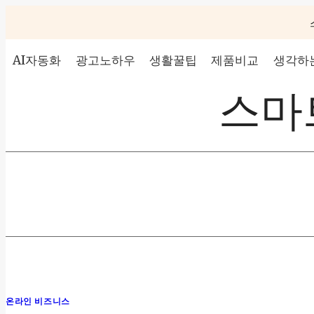
Skip
to
content
AI자동화
광고노하우
생활꿀팁
제품비교
생각하는
스마트
온라인 비즈니스