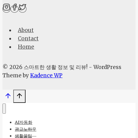
절
약,
2025
About
년
Contact
할
Home
인
특
약
© 2026 스마트한 생활 정보 및 리뷰! - WordPress
으
Theme by
Kadence WP
로
지
금
바
로
AI자동화
시
광고노하우
작
생활꿀팁