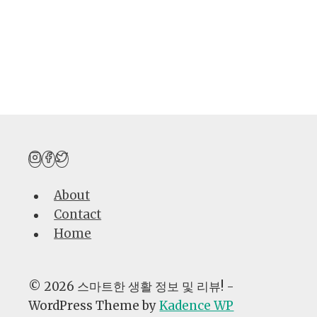
찬
으
로
수
익
내
는
법:
팔
로
About
워
Contact
5
Home
천
명
으
© 2026 스마트한 생활 정보 및 리뷰! -
로
WordPress Theme by
Kadence WP
월