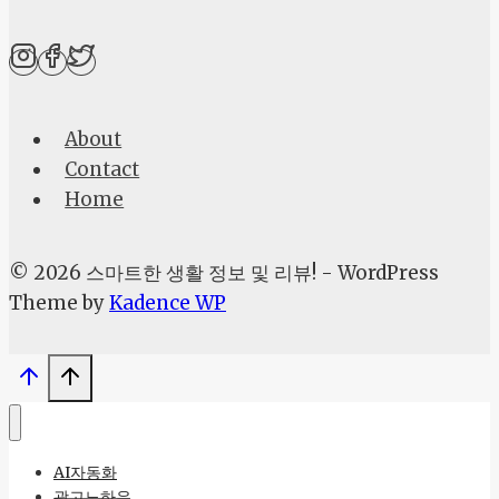
로
필
최
적
About
화
Contact
와
Home
티
스
토
© 2026 스마트한 생활 정보 및 리뷰! - WordPress
리
Theme by
Kadence WP
SEO
로
온
라
인
AI자동화
기
광고노하우