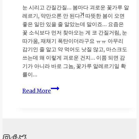
눈 시리고 간질간질… 봄마다 괴로운 꽃가루 알
레르기, 약만으론 안 된다?! 따뜻한 봄이 오면
좋은 일만 있을 줄 알았는데 말이죠… 요즘은
꽃 소식보다 먼저 찾아오는 게 코 간질거림, 눈
따가움, 재채기 폭탄이더라구요 ㅠㅠ 아무리
감기인 줄 알고 약 먹어도 낫질 않고, 마스크도
쓰는데 왜 이렇게 괴로운 건지… 이쯤 되면 감
기가 아니라 바로 그놈, 꽃가루 알레르기일 확
률이…
꽃
Read More
가
루
알
레
르
기,