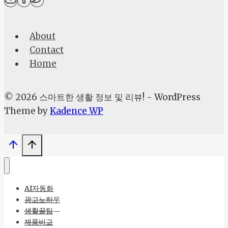
눈
간
About
지
Contact
럽
Home
고
코
막
© 2026 스마트한 생활 정보 및 리뷰! - WordPress
힐
Theme by
Kadence WP
땐?
약,
마
스
크
AI자동화
제
광고노하우
대
생활꿀팁
로
제품비교