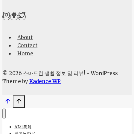
로
필
최
적
About
화
Contact
와
Home
티
스
토
© 2026 스마트한 생활 정보 및 리뷰! - WordPress
리
Theme by
Kadence WP
SEO
로
온
라
인
AI자동화
기
광고노하우