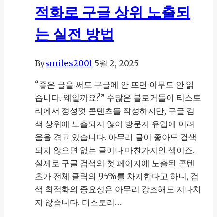
수
적화로 구글 상위 노출되
익
화,
는 실전 방법
지
금
By
smiles2001
5월 2, 2025
시
작
“좋은 글을 써도 구글에 안 뜨면 아무도 안 읽
해
습니다. 왜일까요?” 수많은 블로거들이 티스토
야
리에서 정성껏 콘텐츠를 작성하지만, 구글 검
하
색 상위에 노출되지 않아 방문자 유입에 어려
는
움을 겪고 있습니다. 아무리 글이 좋아도 검색
이
되지 않으면 없는 글이나 마찬가지인 셈이죠.
유
실제로 구글 검색의 첫 페이지에 노출된 콘텐
츠가 전체 클릭의 95%를 차지한다고 하니, 검
색 최적화의 중요성은 아무리 강조해도 지나치
지 않습니다. 티스토리…