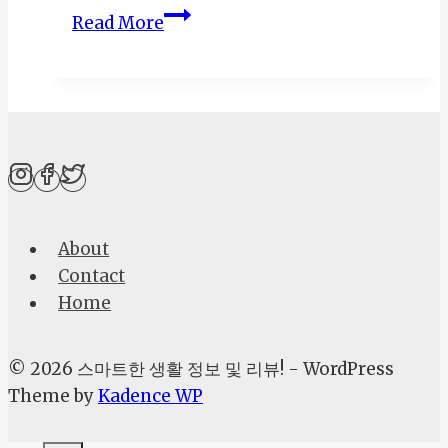
티
Read More
스
토
리
블
로
그
SEO
최
About
적
Contact
화
Home
로
구
글
© 2026 스마트한 생활 정보 및 리뷰! - WordPress
상
Theme by
Kadence WP
위
노