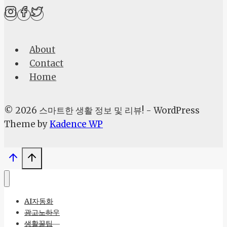
인
연
금,
About
어
Contact
떤
Home
선
택
이
© 2026 스마트한 생활 정보 및 리뷰! - WordPress
당
Theme by
Kadence WP
신
의
노
후
를
AI자동화
지
광고노하우
킬
생활꿀팁