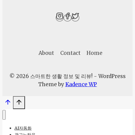
등
에
등
장
한
부
About
Contact
Home
활
절
감
© 2026 스마트한 생활 정보 및 리뷰! - WordPress
자
Theme by
Kadence WP
트
렌
드,
왜
주
AI자동화
목
광고노하우