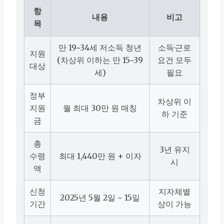
항
내용
비고
목
만 19~34세 저소득 청년
소득·근로
지원
(차상위 이하는 만 15~39
요건 모두
대상
세)
필요
정부
차상위 이
지원
월 최대 30만 원 매칭
하 기준
금
총
3년 유지
수령
최대 1,440만 원 + 이자
시
액
신청
지자체별
2025년 5월 2일 ~ 15일
기간
상이 가능