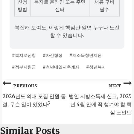
신청
복지로 온라인 또는 주민
서류 구비
방법
센터
필수
복잡해 보여도, 이렇게 핵심만 알면 누구나 도전
할 수 있습니다.
Post
#
복지로신청
#
자산형성
#
저소득청년지원
Tags:
#
정부지원금
#
청년내일저축계좌
#
청년복지
글
PREVIOUS
NEXT
2026년도 의대 모집 인원 동
법인 지방소득세 신고, 2025
탐
결, 무슨 일이 있었나?
년 4월 안에 꼭 챙겨야 할 핵
색
심 포인트
Similar Posts